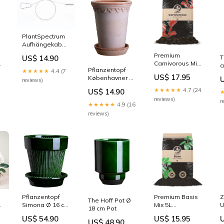
PlantSpectrum
Aufhängekabel
Set Pilea
Premium
US$ 14.90
T
d
Carnivorous Mix
c
Pflanzentopf
★★★★★
4.4 (7
5L Pilea
US$ 17.95
Københavner Ø
reviews)
10 cm hoch
★★★★★
4.7 (24
US$ 14.90
Übertopf
reviews)
r
★★★★★
4.9 (16
reviews)
s
Pflanzentopf
Premium Basis
Z
The Hoff Pot Ø
s
Simona Ø 16 cm
Mix 5L
U
18 cm Pot
Style:Yellow
Schneiden
Ø
US$ 54.90
US$ 15.95
en
Amber
C
US$ 48.90