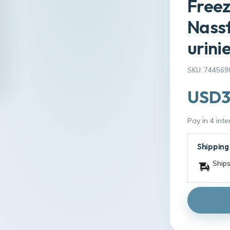
Freez
Nassf
urini
SKU: 744569
USD3
Pay in 4 int
Shipping
Ships