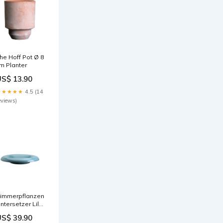
he Hoff Pot Ø 8
m Planter
US$ 13.90
★★★★★
4.5 (14
eviews)
immerpflanzen
ntersetzer Lily
 21 cm
US$ 39.90
olor:Sandstone