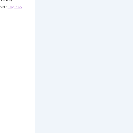
old :
Login>>