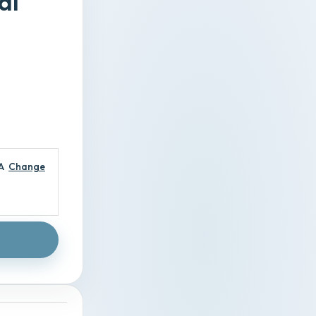
al
A
Change