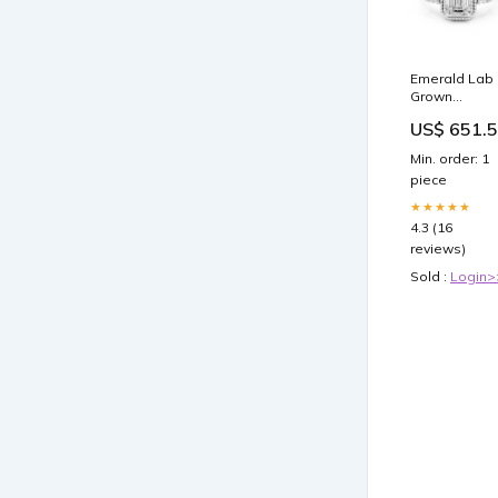
Emerald Lab
Grown
Diamond Hal
US$ 651.
Engagement
Ring Center
Min. order: 1
Stone:3.0 CT
piece
★★★★★
4.3 (16
reviews)
Sold :
Login>