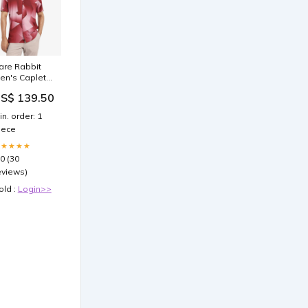
are Rabbit
en's Caplets
ed Modal
S$ 139.50
abric Abstract
rint Half
in. order: 1
leeves Shirt
iece
ize:S-38
★★★★★
.0 (30
eviews)
old :
Login>>