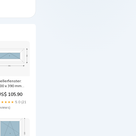
ellerfenster:
00 x 390 mm
ustom
US$ 105.90
★★★★★
5.0 (21
eviews)