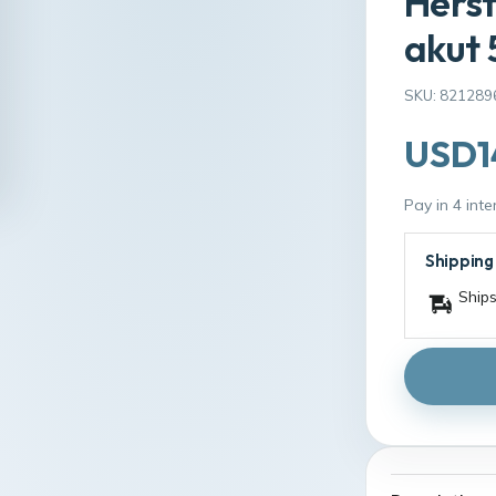
Hers
akut
SKU: 821289
USD1
Pay in 4 int
Shipping
Ships