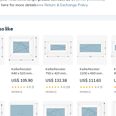
k here for more details>>>
Return & Exchange Policy
o like
Kellerfenster:
Kellerfenster:
Kellerfenster:
K
640 x 520 mm
750 x 420 mm
1200 x 600 mm
8
hide-search
custom
custom
c
US$ 105.90
US$ 132.38
US$ 111.63
★★★★★
4.9 (5
★★★★★
4.6 (28
★★★★★
4.4 (5
reviews)
reviews)
reviews)
r