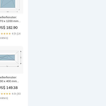
ellerfenster:
70 x 1200 mm
ide-search
US$ 182.90
★★★★★
4.9 (14
eviews)
ellerfenster:
00 x 400 mm
ide-search
US$ 149.38
★★★★★
4.9 (30
eviews)