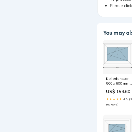
Please clic
You may als
Kellerfenster:
800 x 600 mm
hide-search
US$ 154.60
★★★★★
4.5 (8
reviews)