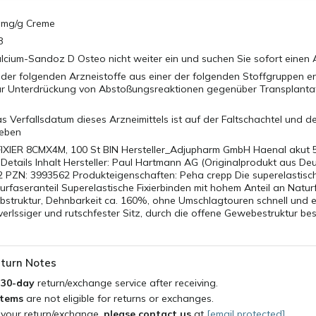
 mg/g Creme
8
cium-Sandoz D Osteo nicht weiter ein und suchen Sie sofort einen A
der folgenden Arzneistoffe aus einer der folgenden Stoffgruppen en
zur Unterdrückung von Abstoßungsreaktionen gegenüber Transplanta
as Verfallsdatum dieses Arzneimittels ist auf der Faltschachtel und 
geben
XIER 8CMX4M, 100 St BIN Hersteller_Adjupharm GmbH Haenal akut 
Details Inhalt Hersteller: Paul Hartmann AG (Originalprodukt aus De
 PZN: 3993562 Produkteigenschaften: Peha crepp Die superelastisch
rfaseranteil Superelastische Fixierbinden mit hohem Anteil an Natur
bstruktur, Dehnbarkeit ca. 160%, ohne Umschlagtouren schnell und e
erlssiger und rutschfester Sitz, durch die offene Gewebestruktur bes
turn Notes
a
30-day
return/exchange service after receiving.
items
are not eligible for returns or exchanges.
 your return/exchange,
please contact us
at
[email protected]