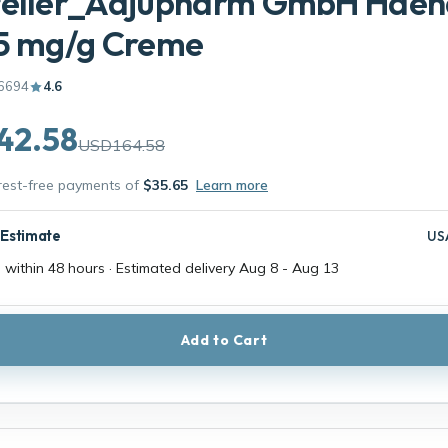
teller_Adjupharm GmbH Haen
 5 mg/g Creme
6694
4.6
42.58
USD164.58
erest-free payments of
$35.65
Learn more
 Estimate
US
 within 48 hours · Estimated delivery
Aug 8
-
Aug 13
Add to Cart