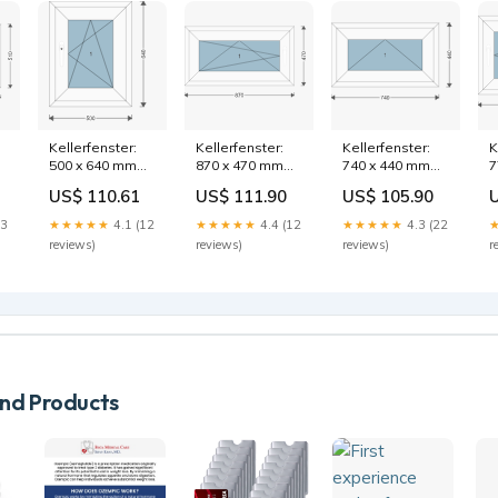
Kellerfenster:
Kellerfenster:
Kellerfenster:
K
500 x 640 mm
870 x 470 mm
740 x 440 mm
7
hide-search
custom
custom
c
US$ 110.61
US$ 111.90
US$ 105.90
23
★★★★★
4.1 (12
★★★★★
4.4 (12
★★★★★
4.3 (22
reviews)
reviews)
reviews)
r
d Products