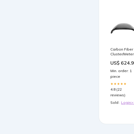
Carbon Fiber
Cluster/Meter
Hood Aston
US$ 624.
Martin Vanta
V8 30 Percen
Min. order: 1
Max
piece
★★★★★
4.8 (22
reviews)
Sold :
Login>