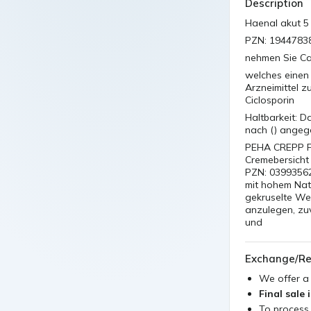
Description
Haenal akut 5
PZN: 1944783
nehmen Sie Cal
welches einen 
Arzneimittel 
Ciclosporin
Haltbarkeit: D
nach () ange
PEHA CREPP FI
Cremebersicht 
PZN: 03993562
mit hohem Natu
gekruselte We
anzulegen, zuv
und
Exchange/Re
We offer 
Final sale 
To process