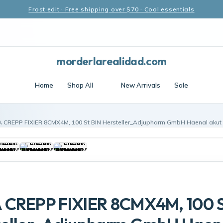
Frost edit · Free shipping over $70 · Cool essentials
morderlarealidad.com
Home
Shop All
New Arrivals
Sale
 CREPP FIXIER 8CMX4M, 100 St BIN Hersteller_Adjupharm GmbH Haenal akut
 CREPP FIXIER 8CMX4M, 100 S