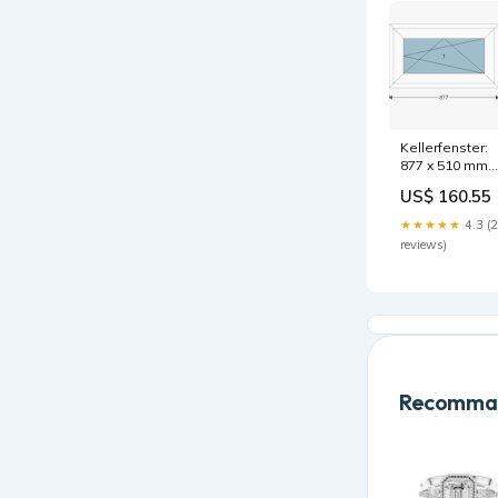
Kellerfenster:
877 x 510 mm
hide-search
US$ 160.55
★★★★★
4.3 (
reviews)
Recomman