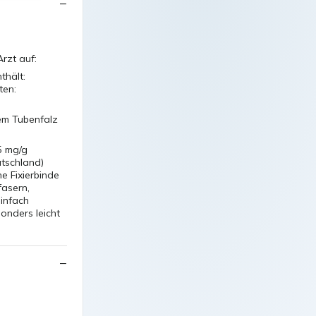
rzt auf:
thält:
ten:
dem Tubenfalz
5 mg/g
utschland)
e Fixierbinde
fasern,
infach
onders leicht