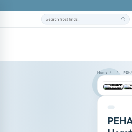
Home
/
/
PEHA
PEHA