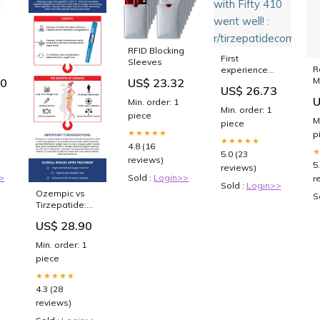
RFID Blocking
First
Sleeves
R
experience
o
M
with Fifty 410
50
US$ 23.32
US$ 26.73
R
went well! :
U
Min. order: 1
F
r/tirzepatidecompound
Min. order: 1
P
piece
M
piece
S
★★★★★
p
S
★★★★★
4.8 (16
5.0 (23
reviews)
5
reviews)
>
Sold :
Login>>
r
Sold :
Login>>
Ozempic vs
S
Tirzepatide:
Choose the
US$ 28.90
Right Weight
loss Treatment
Min. order: 1
piece
★★★★★
4.3 (28
reviews)