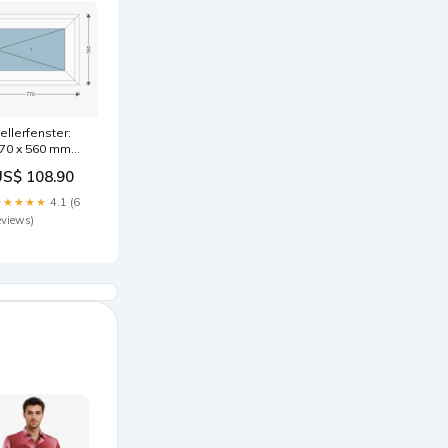
ellerfenster:
70 x 560 mm
ustom
US$ 108.90
★★★★★
4.1 (6
eviews)