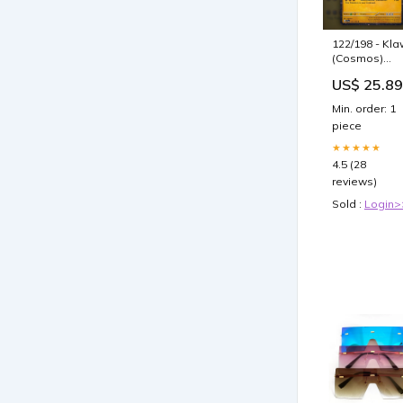
122/198 - Kla
(Cosmos)
Pokemon Ca
US$ 25.89
Min. order: 1
piece
★★★★★
4.5 (28
reviews)
Sold :
Login>