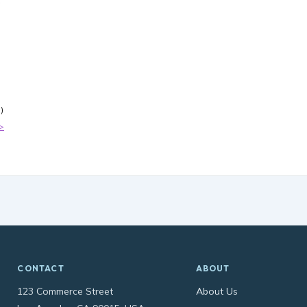
)
>
CONTACT
ABOUT
123 Commerce Street
About Us