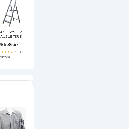
AYERSYSTEM
AUSLEITER 3
TUFEN 120 KG
US$ 36.67
oghurt
★★★★★
4.2 (7
eviews)