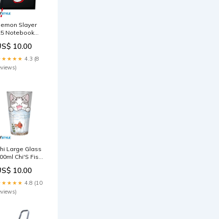
emon Slayer
5 Notebook
Pillars" 7ARI
US$ 10.00
★★★★★
4.3 (8
eviews)
hi Large Glass
00ml Chi'S Fish
ank Box sm11
US$ 10.00
★★★★★
4.8 (10
eviews)