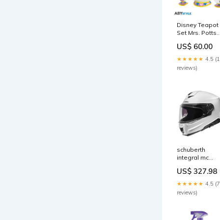
Disney Teapot
Set Mrs. Potts
And Chip EXO
US$ 60.00
★★★★★
4.5 (
reviews)
schuberth
integral mc
helm s3 weiss
US$ 327.98
iphone_iphone
13 pro
★★★★★
4.5 (7
reviews)