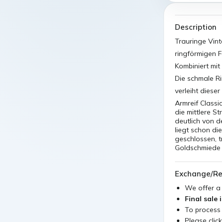
Description
Trauringe Vin
ringförmigen 
Kombiniert mit
Die schmale Ri
verleiht dieser
Armreif Classi
die mittlere St
deutlich von d
liegt schon di
geschlossen, t
Goldschmiede i
Exchange/Re
We offer 
Final sale 
To process
Please clic