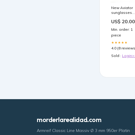
New Aviator
sunglasses
Color:Mirror
US$ 20.00
Blue Tint
Min. order: 1
piece
★★★★★
4.0 (8 reviews
Sold :
Login>
morderlarealidad.com
Armreif Classic Line Massiv Ø 3 mm 950er Platin