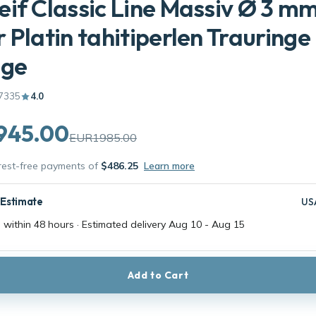
if Classic Line Massiv Ø 3 m
 Platin tahitiperlen Trauringe
age
7335
4.0
945.00
EUR1985.00
erest-free payments of
$486.25
Learn more
 Estimate
US
 within 48 hours · Estimated delivery
Aug 10
-
Aug 15
Add to Cart