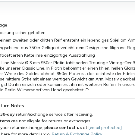
tage
Fassung sicher gehalten
 einem zweiten oder dritten Reif entsteht ein lebendiges Spiel am Ar
ngschiene aus 750er Gelbgold verleiht dem Design eine filigrane Ele
 facettierten Kette ihre einzigartige Ausstrahlung
c Line Massiv Ø 3 mm 950er Platin tahitiperlen Trauringe VintageDer 3
rke unserer Classic Line. In Platin bekommt er einen khlen, hellen Glanz
er Wrme des Goldes abhebt. 950er Platin ist das dichteste der Edelm
ese mittlere Strke mit einem wertigen Gewicht am Arm. Massiv gearbe
rgst Du ihn einzeln oder kombinierst ihn mit weiteren Reifen. In unser
n Berlin Wilmersdorf von Hand gearbeitet. Fr
turn Notes
a
30-day
return/exchange service after receiving.
items
are not eligible for returns or exchanges.
 your return/exchange,
please contact us
at
[email protected]
k here for more details>>>
Return & Exchange Policy