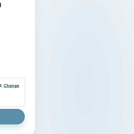
m
A
Change