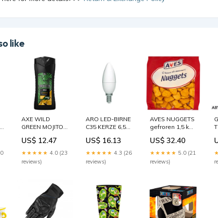
o like
AXE WILD
ARO LED-BIRNE
AVES NUGGETS
G
L
GREEN MOJITO
C35 KERZE 6,5W
gefroren 1,5 kg
T
& CEDARWOOD
E14 4 STK
glutenfreie
T
US$ 12.47
US$ 16.13
US$ 32.40
DUSCHGEL
pflanzliches
Pasten
400ML
Glycerin
30
★★★★★
4.0 (23
★★★★★
4.3 (26
★★★★★
5.0 (21
DES
Leinsamenöl
reviews)
reviews)
reviews)
r
0