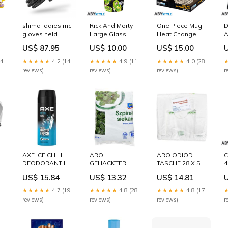
shima ladies mc
Rick And Morty
One Piece Mug
D
gloves held
Large Glass
Heat Change
A
schwarz
400ml Portals
460 ml Wanted
"
US$ 87.95
US$ 10.00
US$ 15.00
storlek_short-l
Matte 3ED
Cardboard Box
RAV
14
★★★★★
4.2 (14
★★★★★
4.9 (11
★★★★★
4.0 (28
reviews)
reviews)
reviews)
r
AXE ICE CHILL
ARO
ARO ODIOD
C
DEODORANT IN
GEHACKTER
TASCHE 28 X 50
4
AEROSOL 150
GEFRORENER
CM 200 ST
T
US$ 15.84
US$ 13.32
US$ 14.81
ML
SPINAT 2,5 KG
Trinkschokolade
Reisgetränke
Excluded GMC
★★★★★
4.7 (19
★★★★★
4.8 (28
★★★★★
4.8 (17
GB
reviews)
reviews)
reviews)
r