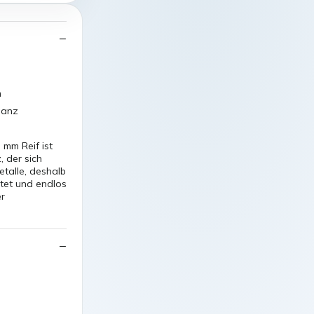
m
ganz
 mm Reif ist
, der sich
etalle, deshalb
itet und endlos
er