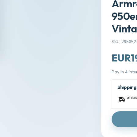
Armre
950er
Vint
SKU: 295652
EUR1
Pay in 4 int
Shipping
Ships