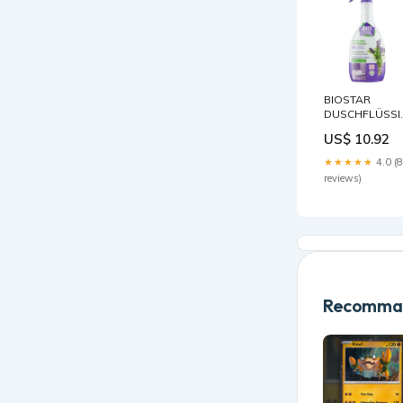
BIOSTAR
DUSCHFLÜSSI
700 ML
US$ 10.92
Nachtkerzenöl
★★★★★
4.0 (8
reviews)
Recomman