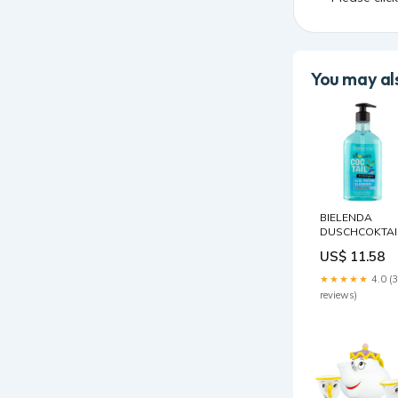
You may als
BIELENDA
DUSCHCOKTAI
BLAUES
US$ 11.58
MATCHA-
BLAUBEER-
★★★★★
4.0 (
ENERGISIEREN
reviews)
DUSCHGEL 40
ML Joghurts