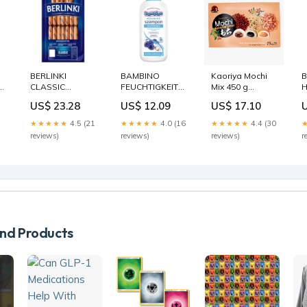
BERLINKI
BAMBINO
Kaoriya Mochi
B
GKEIT
CLASSIC
FEUCHTIGKEITSSPENDENDES
Mix 450 g
H
FLEISCHGESCHIRR
FAMILIENSHAMPOO
Essige und
S
US$ 23.28
US$ 12.09
US$ 17.10
1,5 KG KARTE
400 ML
Soßen
J
Salze
Klassischer
★★★★★
4.5 (21
★★★★★
4.0 (16
★★★★★
4.4 (30
Kaffee
reviews)
reviews)
reviews)
r
d Products