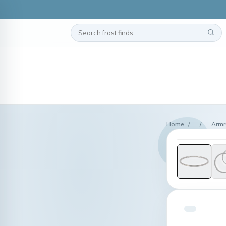
Home
/
/
Armre