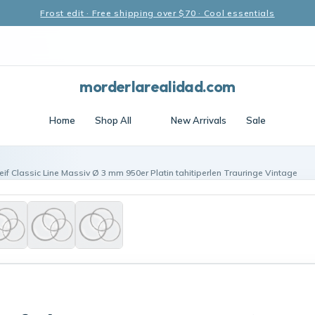
Frost edit · Free shipping over $70 · Cool essentials
morderlarealidad.com
Home
Shop All
New Arrivals
Sale
if Classic Line Massiv Ø 3 mm 950er Platin tahitiperlen Trauringe Vintage