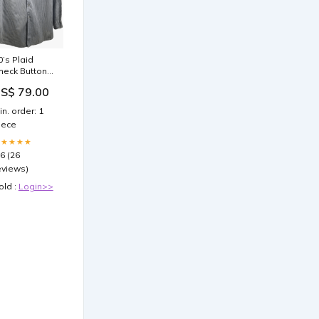
0’s Plaid
heck Button
p by
S$ 79.00
owncraft
enney’s
in. order: 1
ffice style
iece
louse
★★★★★
.6 (26
eviews)
old :
Login>>