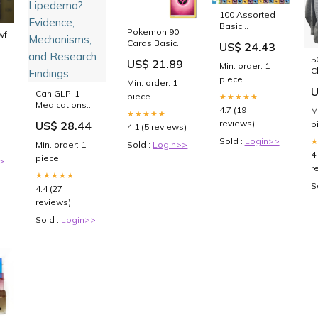
100 Assorted
Basic
Pokemon 90
wf
Pokemon TCG
Cards Basic
US$ 24.43
Energy Cards :
Energy Pack
rd
5
Toys & Games
US$ 21.89
(10 of each
Min. order: 1
C
type) : Toys &
piece
U
Min. order: 1
Games
U
T
Can GLP-1
piece
★★★★★
P
Medications
4.7 (19
M
★★★★★
o
Help With
reviews)
p
US$ 28.44
4.1 (5 reviews)
b
Lipedema?
Evidence,
Sold :
Login>>
Sold :
Login>>
Min. order: 1
Mechanisms,
4
piece
>
and Research
r
Findings
★★★★★
S
4.4 (27
reviews)
Sold :
Login>>