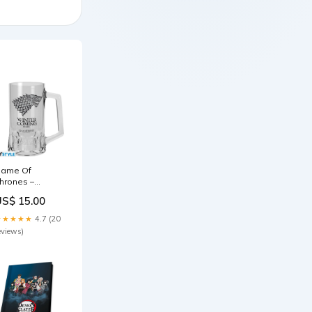
ame Of
hrones –
ankard "Stark"
US$ 15.00
BNG
★★★★★
4.7 (20
eviews)