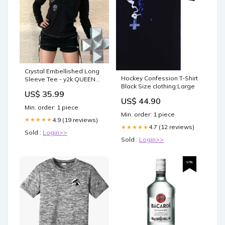
Crystal Embellished Long
Hockey Confession T-Shirt
Sleeve Tee - y2k QUEEN
Black Size clothing:Large
star
US$ 35.99
US$ 44.90
Min. order: 1 piece
Min. order: 1 piece
4.9 (19 reviews)
★★★★★
4.7 (12 reviews)
★★★★★
Sold :
Login>>
Sold :
Login>>