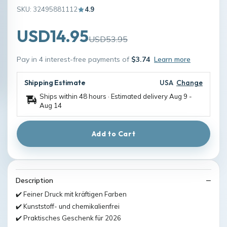
SKU: 32495881112
4.9
USD14.95
USD53.95
Pay in 4 interest-free payments of
$3.74
Learn more
Shipping Estimate
USA
Change
Ships within 48 hours · Estimated delivery
Aug 9
-
Aug 14
Add to Cart
Description
✔️ Feiner Druck mit kräftigen Farben
✔️ Kunststoff- und chemikalienfrei
✔️ Praktisches Geschenk für 2026