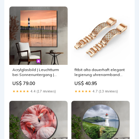
Acrylglasbild | Leuchtturm
fitbit alta dauerhaft elegant
bei Sonnenuntergang |
legierung uhrenarmband
Quadrat Big Five
rose gold
US$ 79.00
US$ 40.95
★★★★★
4.4 (17 reviews)
★★★★★
4.7 (13 reviews)