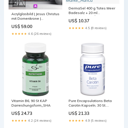
DermaSel 400 g Totes Meer
Badesalz + 20 ml
Acrylglasbild | Jesus Christus
Spezialzusatz Ölbad
mit Dornenkrone |
US$ 10.37
Erholung für Gelenk &
Hochformat Nashorn rennt
US$ 59.00
Muskel, 1 St. Kombipackung
durch Mauer
★★★★★
4.5 (8 reviews)
Marke_Aurica
★★★★★
4.6 (26 reviews)
Vitamin B6, 90 St KAP
Pure Encapsulations Beta
Darreichungsform_SHA
Carotin Kapseln, 30 St.
Kapseln Marke_Oral-B
US$ 24.73
US$ 21.33
★★★★★
4.2 (24 reviews)
★★★★★
4.9 (5 reviews)