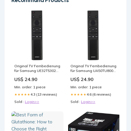
Original TV Fernbedienung
Original TV Fernbedienung
für Samsung UE32T5302
für Samsung UA50TU8000
Fernseher anime nezuko
Fernseher yoda von star
US$ 24.90
US$ 24.90
wars
Min. order: 1 piece
Min. order: 1 piece
4.3 (13 reviews)
4.6 (6 reviews)
★★★★★
★★★★★
Sold :
Login>>
Sold :
Login>>