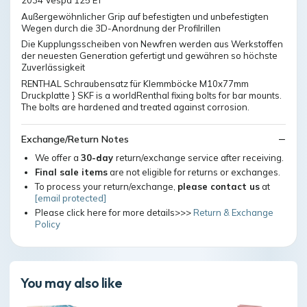
2034 Vespa 125 ET
Außergewöhnlicher Grip auf befestigten und unbefestigten
Wegen durch die 3D-Anordnung der Profilrillen
Die Kupplungsscheiben von Newfren werden aus Werkstoffen
der neuesten Generation gefertigt und gewähren so höchste
Zuverlässigkeit
RENTHAL Schraubensatz für Klemmböcke M10x77mm
Druckplatte } SKF is a worldRenthal fixing bolts for bar mounts.
The bolts are hardened and treated against corrosion.
Exchange/Return Notes
We offer a
30-day
return/exchange service after receiving.
Final sale items
are not eligible for returns or exchanges.
To process your return/exchange,
please contact us
at
[email protected]
Please click here for more details>>>
Return & Exchange
Policy
You may also like