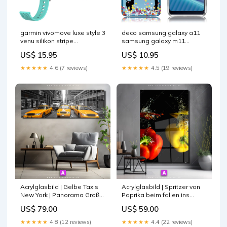
garmin vivomove luxe style 3
deco samsung galaxy a11
venu silikon stripe
samsung galaxy m11
uhrenarmband cyan
handyhulle blume und
US$ 15.95
US$ 10.95
schonheit
★★★★★
4.6 (7 reviews)
★★★★★
4.5 (19 reviews)
Acrylglasbild | Gelbe Taxis
Acrylglasbild | Spritzer von
New York | Panorama Größe
Paprika beim fallen ins
in cm:210 x 70
Wasser | Hochformat Größe
US$ 79.00
US$ 59.00
in cm:80 x 120
★★★★★
4.8 (12 reviews)
★★★★★
4.4 (22 reviews)