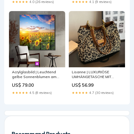
★★★★★
4.0 (26 reviews)
★★★★★
4.1 (9 reviews)
Acrylglasbild | Leuchtend
Lisanne | LUXURIÖSE
gelbe Sonnenblumen am
UMHÄNGETASCHE MIT
Abend | Quadrat Palmen mit
LEOPARDENMUSTER Runder
US$ 79.00
US$ 56.99
Lichtreflektionen
Nackenpullover
★★★★★
4.5 (8 reviews)
★★★★★
4.7 (30 reviews)
Recommand Products