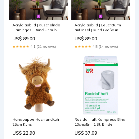
Acrylglasbild | Kuschelnde
Acrylglasbild | Leuchtturm
Flamingos | Rund Urlaub
auf Insel | Rund Größe in
cm:190 x 190
US$ 89.00
US$ 89.00
★★★★★
4.1 (21 reviews)
★★★★★
4.8 (14 reviews)
Handpuppe Hochlandkuh
Rosidal haft Kompress.Bind.
25cm Kuns
10cmx5m, 1 St. Binde
Marke_LIFE LIGHT
US$ 22.90
US$ 37.09