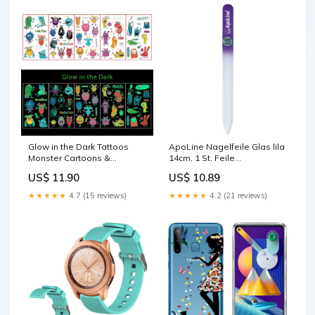
Glow in the Dark Tattoos
ApoLine Nagelfeile Glas lila
Monster Cartoons &
14cm, 1 St. Feile
Karikaturen
Hersteller_M.E.G. Gottlieb
US$ 11.90
US$ 10.89
Diaderma-Haus GmbH + Co.
KG
★★★★★
4.7 (15 reviews)
★★★★★
4.2 (21 reviews)