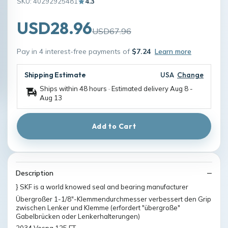
SKU: 40292925481
4.3
USD28.96
USD67.96
Pay in 4 interest-free payments of
$7.24
Learn more
Shipping Estimate
USA
Change
Ships within 48 hours · Estimated delivery
Aug 8
-
Aug 13
Add to Cart
Description
} SKF is a world knowed seal and bearing manufacturer
Übergroßer 1-1/8"-Klemmendurchmesser verbessert den Grip
zwischen Lenker und Klemme (erfordert "übergroße"
Gabelbrücken oder Lenkerhalterungen)