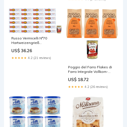
Russo Vermicelli N°70
Hartweizengrieß
Pasta,100% Italienischer
US$ 36.26
Weizen,500g-Packung 24x
Original italienisch inkl.
★★★★★
4.2 (21 reviews)
Italian Gourmet Polpa di
Pomodoro 400g Dose
Poggio del Farro Flakes di
L'Infanzia
Farro Integrale Vollkorn-
Dinkelflocken 3x300gr
US$ 18.72
Original italienisch inkl.
Italian Gourmet Polpa 400g
★★★★★
4.2 (26 reviews)
Genovese