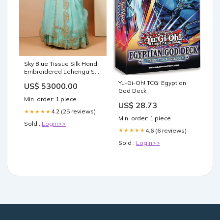
Sky Blue Tissue Silk Hand
Embroidered Lehenga Set
With Puresatin Silk Blouse
Yu-Gi-Oh! TCG: Egyptian
US$ 53000.00
And Silk Organza Dupatta
God Deck
Type_Sharara Cape Set
Min. order: 1 piece
US$ 28.73
4.2 (25 reviews)
★★★★★
Min. order: 1 piece
Sold :
Login>>
4.6 (6 reviews)
★★★★★
Sold :
Login>>