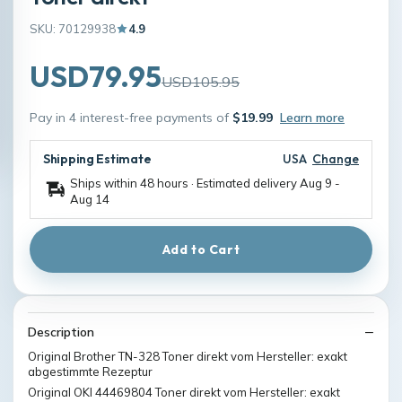
SKU: 70129938
4.9
USD79.95
USD105.95
Pay in 4 interest-free payments of
$19.99
Learn more
Shipping Estimate
USA
Change
Ships within 48 hours · Estimated delivery
Aug 9
-
Aug 14
Add to Cart
Description
Original Brother TN-328 Toner direkt vom Hersteller: exakt
abgestimmte Rezeptur
Original OKI 44469804 Toner direkt vom Hersteller: exakt