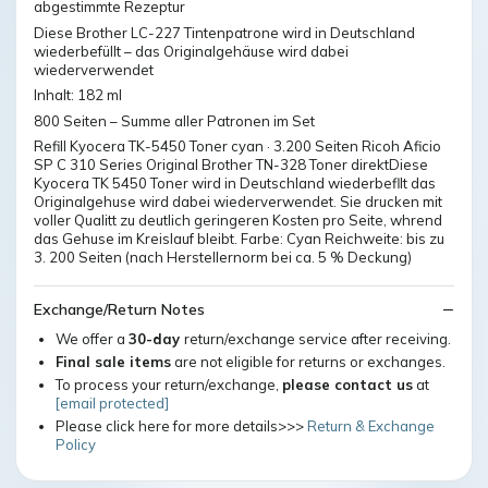
abgestimmte Rezeptur
Diese Brother LC-227 Tintenpatrone wird in Deutschland
wiederbefüllt – das Originalgehäuse wird dabei
wiederverwendet
Inhalt: 182 ml
800 Seiten – Summe aller Patronen im Set
Refill Kyocera TK-5450 Toner cyan · 3.200 Seiten Ricoh Aficio
SP C 310 Series Original Brother TN-328 Toner direktDiese
Kyocera TK 5450 Toner wird in Deutschland wiederbefllt das
Originalgehuse wird dabei wiederverwendet. Sie drucken mit
voller Qualitt zu deutlich geringeren Kosten pro Seite, whrend
das Gehuse im Kreislauf bleibt. Farbe: Cyan Reichweite: bis zu
3. 200 Seiten (nach Herstellernorm bei ca. 5 % Deckung)
Exchange/Return Notes
We offer a
30-day
return/exchange service after receiving.
Final sale items
are not eligible for returns or exchanges.
To process your return/exchange,
please contact us
at
[email protected]
Please click here for more details>>>
Return & Exchange
Policy