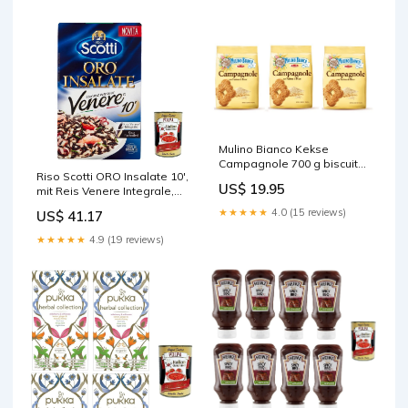
Mulino Bianco Kekse
Campagnole 700 g biscuits
Riso Scotti ORO Insalate 10',
cookies italien kuchen
US$ 19.95
mit Reis Venere Integrale,
brioche 3x Original
Schwarzer Reis, gewachsen
italienisch genuesisches
★★★★★
4.0 (15 reviews)
US$ 41.17
in Italien, Vollkorn, 800 g,
reich an Ballaststoffen und
★★★★★
4.9 (19 reviews)
Antioxidantien 12x Original
italienisch inkl. Italian
Gourmet Polpa 400g
Motoröle für Motorräder