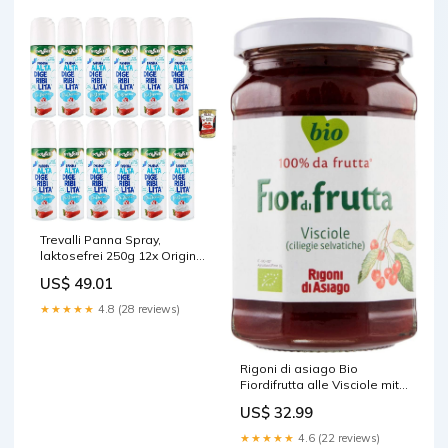
Trevalli Panna Spray,
laktosefrei 250g 12x Original
italienisch inkl. Italian
US$ 49.01
Gourmet Polpa 400g Cialde
★★★★★
4.8 (28 reviews)
Rigoni di asiago Bio
Fiordifrutta alle Visciole mit
Kirschen, 250g 6x Original
US$ 32.99
italienisch inkl. Italian
Gourmet Polpa 400g RIGATI
★★★★★
4.6 (22 reviews)