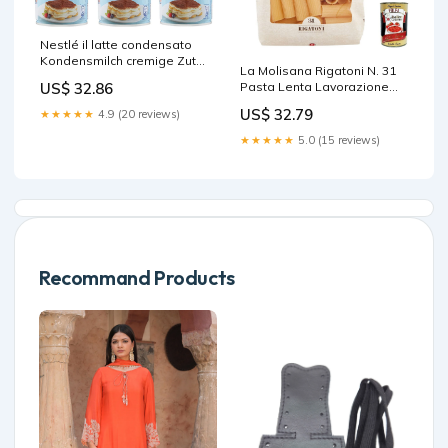
Nestlé il latte condensato
Kondensmilch cremige Zutat
La Molisana Rigatoni N. 31
für Desserts gesüßte
Pasta Lenta Lavorazione
US$ 32.86
konzentrierte Vollmilch 397g
Teigwaren aus
6x Original italienisch acqua
US$ 32.79
★★★★★
4.9 (20 reviews)
Hartweizengrieß Bronze-
Zeichnung 500g 20x Original
★★★★★
5.0 (15 reviews)
italienisch inkl. Italian
Gourmet Polpa 400g
Eridania
Recommand Products