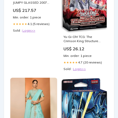
JUMPY GLASSED 2007
METALLIC BLUE Scale:1/43
US$ 217.57
Min. order: 1 piece
4.1 (5 reviews)
★★★★★
Sold :
Login>>
Yu-Gi-Oh! TCG: The
Crimson King Structure
Deck : Toys & Games
US$ 26.12
Min. order: 1 piece
4.7 (20 reviews)
★★★★★
Sold :
Login>>