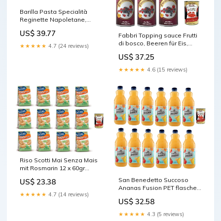
Barilla Pasta Specialità
Reginette Napoletane,
100% italienisch Nudeln 500
US$ 39.77
g pack 20x Original
Fabbri Topping sauce Frutti
italienisch inkl. Italian
di bosco, Beeren für Eis,
★★★★★
4.7 (24 reviews)
Gourmet Polpa 400g
Desserts und Kaffee 3x
US$ 37.25
Delicare
950g Gluten-frei
gebrauchsfertige Sauce
★★★★★
4.6 (15 reviews)
Original italienisch inkl.
Italian Gourmet Polpa 400g
Badeschaum
Riso Scotti Mai Senza Mais
mit Rosmarin 12 x 60gr
Original italienisch inkl.
San Benedetto Succoso
US$ 23.38
Italian Gourmet Polpa 400g
Ananas Fusion PET flasche
Fior
★★★★★
4.7 (14 reviews)
12x 1,5 Lt Fruchtsaft saft
US$ 32.58
Original italienisch inkl.
Italian Gourmet Polpa 400g
★★★★★
4.3 (5 reviews)
5 kg 3x