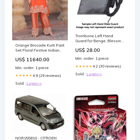
Trombone Left Hand
Guard for Benge, Blessing,
Orange Brocade Kurti Pant
Conn, Jupiter, Olds
US$ 28.00
Set Floral Festive Indian
Color:Brown
Wear sale
Min. order: 1 piece
US$ 11640.00
4.2 (30 reviews)
★★★★★
Min. order: 1 piece
Sold :
Login>>
4.9 (29 reviews)
★★★★★
Sold :
Login>>
NOR155810 - CITROEN