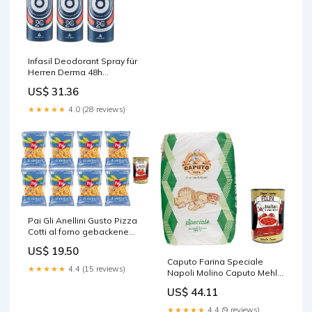
Infasil Deodorant Spray für
Herren Derma 48h
Hemdschutz mit Molekül 2C,
US$ 31.36
für Männerkleidung, Deo 6x
150 ml Original italienisch
★★★★★
4.0 (28 reviews)
inkl. Italian Gourmet Polpa
400g 150g 6x
Pai Gli Anellini Gusto Pizza
Cotti al forno gebackene
8x125gr Original italienisch
US$ 19.50
inkl. Italian Gourmet Polpa
Caputo Farina Speciale
400g Ananasgeschmack
★★★★★
4.4 (15 reviews)
Napoli Molino Caputo Mehl
25kg Original italienisch inkl.
US$ 44.11
Italian Gourmet Polpa 400g
Sprudelndes
★★★★★
4.4 (9 reviews)