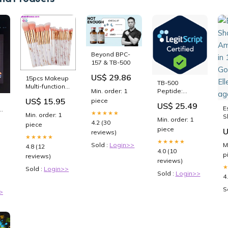
Beyond BPC-
157 & TB-500
US$ 29.86
15pcs Makeup
TB-500
Multi-functional
Min. order: 1
Peptide:
Cosmetic
Benefits,
US$ 15.95
piece
Brushes Tool
US$ 25.49
Dosage & the
E
of
Set paper
★★★★★
Min. order: 1
BPC-157 Stack
S
Min. order: 1
4.2 (30
A
piece
de
piece
U
reviews)
i
★★★★★
G
★★★★★
Sold :
Login>>
M
4.8 (12
E
4.0 (10
p
reviews)
b
reviews)
Sold :
Login>>
Sold :
Login>>
4
S
>