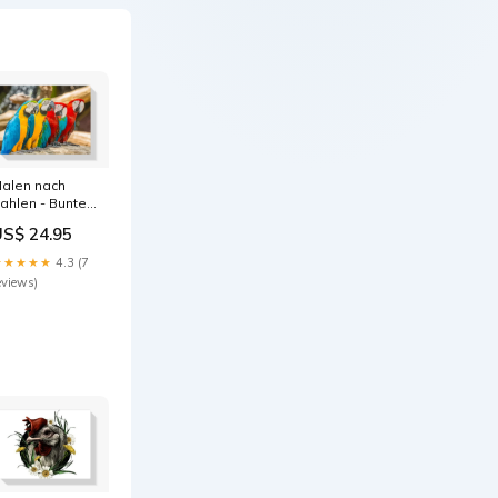
alen nach
ahlen - Bunte
akaw-
US$ 24.95
apageien
ahmen:ohne
★★★★★
4.3 (7
Ramen
eviews)