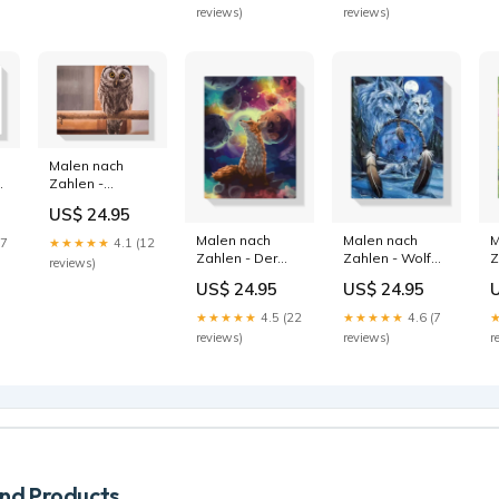
reviews)
reviews)
Malen nach
e
Zahlen -
Borealule
US$ 24.95
pandabar
Malen nach
Malen nach
M
27
★★★★★
4.1 (12
Zahlen - Der
Zahlen - Wolf
Z
reviews)
kleine Prinz -
Traumfänger
R
US$ 24.95
US$ 24.95
der Fuchs
woelfe
sofort-lieferbar
★★★★★
4.5 (22
★★★★★
4.6 (7
reviews)
reviews)
r
d Products