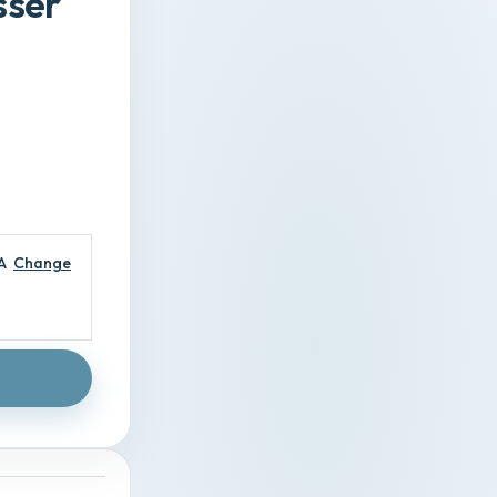
sser
A
Change