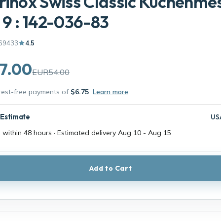
rinox Swiss Classic Küchenme
 9 : 142-036-83
69433
4.5
7.00
EUR54.00
erest-free payments of
$6.75
Learn more
 Estimate
US
 within 48 hours · Estimated delivery
Aug 10
-
Aug 15
Add to Cart