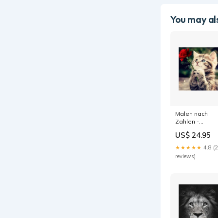
You may als
Malen nach
Zahlen -
Kätzchen mit
US$ 24.95
Rose pandaba
★★★★★
4.8 (
reviews)