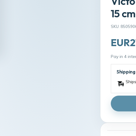
Victo
15 cm
SKU: 850590
EUR2
Pay in 4 int
Shipping
Ships