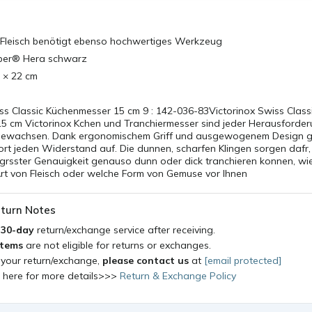
Fleisch benötigt ebenso hochwertiges Werkzeug
pper® Hera schwarz
 × 22 cm
ss Classic Küchenmesser 15 cm 9 : 142-036-83Victorinox Swiss Class
5 cm Victorinox Kchen und Tranchiermesser sind jeder Herausforder
gewachsen. Dank ergonomischem Griff und ausgewogenem Design gi
ort jeden Widerstand auf. Die dunnen, scharfen Klingen sorgen dafr,
 grsster Genauigkeit genauso dunn oder dick tranchieren konnen, wi
Art von Fleisch oder welche Form von Gemuse vor Ihnen
turn Notes
a
30-day
return/exchange service after receiving.
items
are not eligible for returns or exchanges.
 your return/exchange,
please contact us
at
[email protected]
k here for more details>>>
Return & Exchange Policy