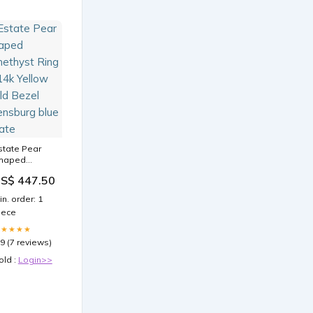
state Pear
haped
methyst Ring
S$ 447.50
n 14k Yellow
old Bezel
in. order: 1
llensburg
iece
lue agate
★★★★★
.9 (7 reviews)
old :
Login>>