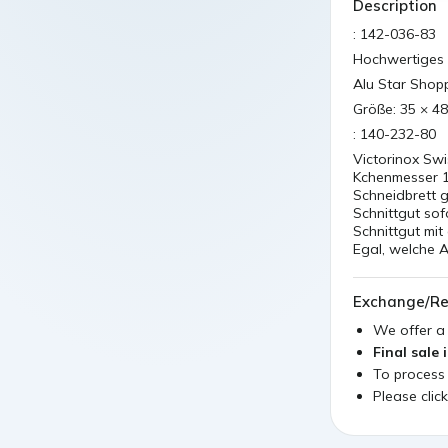
Description
: 142-036-83
Hochwertiges 
Alu Star Sho
Größe: 35 × 48
: 140-232-80
Victorinox Swi
Kchenmesser 1
Schneidbrett 
Schnittgut sof
Schnittgut mit
Egal, welche 
Exchange/Re
We offer 
Final sale 
To process
Please clic