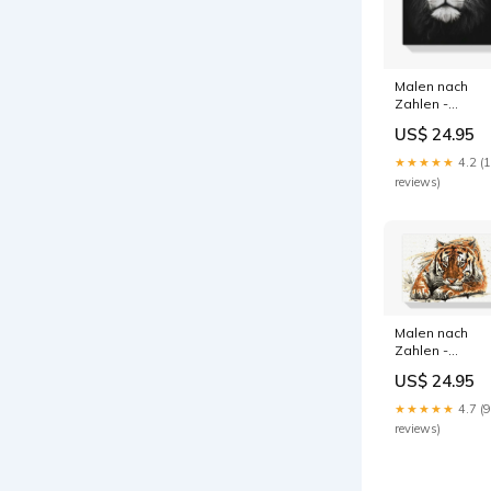
Malen nach
Zahlen -
Schwarzer und
US$ 24.95
weißer Löwe
morgen-
★★★★★
4.2 (
geliefert
reviews)
Malen nach
Zahlen -
Amurtiger
US$ 24.95
pinguine
★★★★★
4.7 (9
reviews)