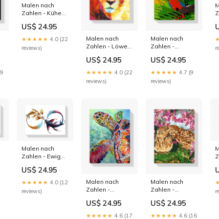
Malen nach
M
Zahlen - Kühe
Z
bei
i
US$ 24.95
Sonnenuntergang
M
senioren
Malen nach
Malen nach
★★★★★
4.0 (22
Zahlen - Löwe
Zahlen -
reviews)
r
Bunt
Glücklicher
US$ 24.95
US$ 24.95
Größe:40x50
Papagei hirsche
19
★★★★★
4.0 (22
★★★★★
4.7 (9
reviews)
reviews)
Malen nach
M
Zahlen - Ewige
Z
Bindung Koi
u
US$ 24.95
polygon
G
Malen nach
Malen nach
★★★★★
4.0 (12
Zahlen -
Zahlen -
reviews)
r
Meeresschildkröte
Eulenliebe
US$ 24.95
US$ 24.95
malen-nach-
fuechse
zahlen-staedte
★★★★★
4.6 (17
★★★★★
4.6 (16