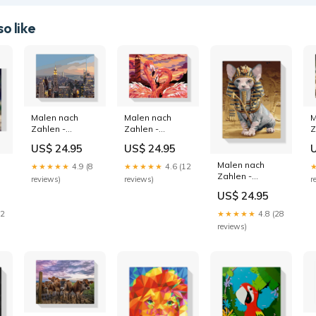
o like
Malen nach
Malen nach
M
Zahlen -
Zahlen -
Z
Manhattan
Flamingo
M
US$ 24.95
US$ 24.95
Skyline - New
Liebespaar
P
York adler
Größe:50x60
R
Malen nach
★★★★★
4.9 (8
★★★★★
4.6 (12
Zahlen -
reviews)
reviews)
r
Sphynx-Katze
US$ 24.95
r
staffelei
22
★★★★★
4.8 (28
reviews)