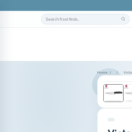
Home
/
/
Vict