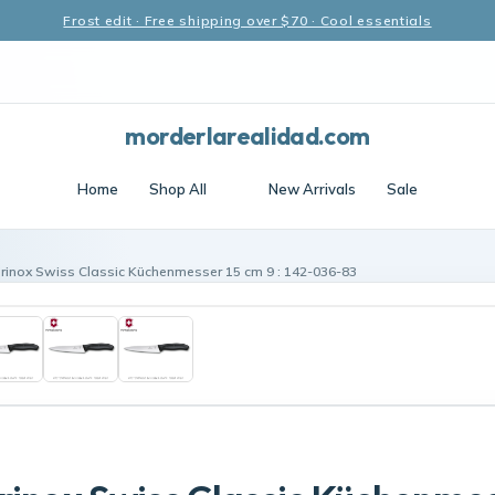
Frost edit · Free shipping over $70 · Cool essentials
morderlarealidad.com
Home
Shop All
New Arrivals
Sale
orinox Swiss Classic Küchenmesser 15 cm 9 : 142-036-83