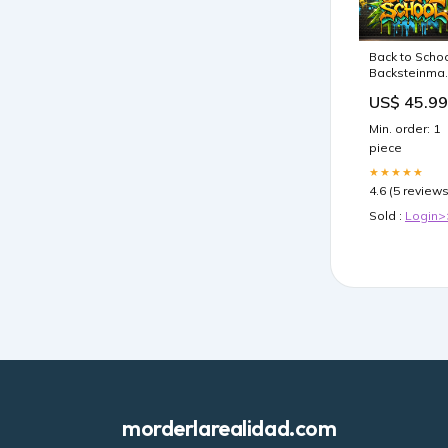
Back to Scho
Backsteinma
Graffiti
US$ 45.99
Hintergrundk
RR7-241
Min. order: 1
Sommerthe
piece
Hintergrund
★★★★★
4.6 (5 reviews
Sold :
Login>
morderlarealidad.com