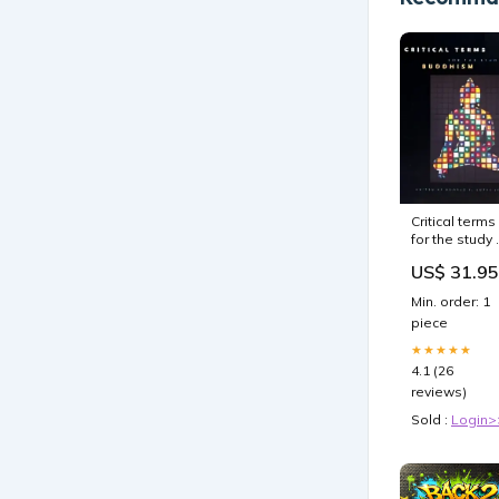
Critical terms
for the study 
buddhism
US$ 31.95
Aardrijkskun
Min. order: 1
piece
★★★★★
4.1 (26
reviews)
Sold :
Login>