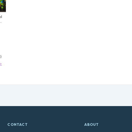
ol
uer
ulisse
ma
)
>
CONTACT
ABOUT