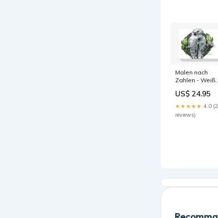
Malen nach
Zahlen - Weiß
Eule in Blumen
US$ 24.95
Rahmen:ohne
Ramen
★★★★★
4.0 (
reviews)
Recomman