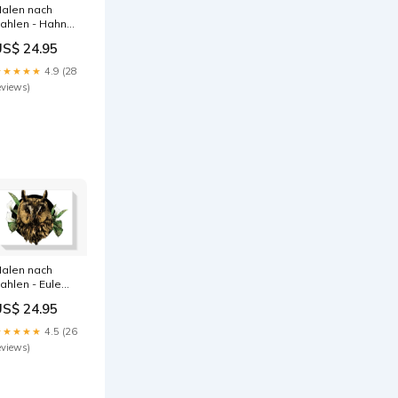
alen nach
ahlen - Hahn
m geblümten
US$ 24.95
orgenmantel
maus
★★★★★
4.9 (28
eviews)
alen nach
ahlen - Eule
nd Blumen
US$ 24.95
röße:50x60
★★★★★
4.5 (26
eviews)