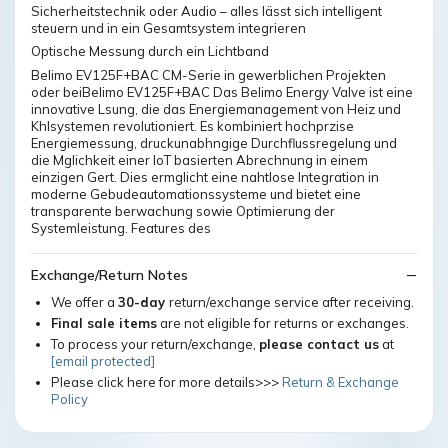
Sicherheitstechnik oder Audio – alles lässt sich intelligent
steuern und in ein Gesamtsystem integrieren
Optische Messung durch ein Lichtband
Belimo EV125F+BAC CM-Serie in gewerblichen Projekten
oder beiBelimo EV125F+BAC Das Belimo Energy Valve ist eine
innovative Lsung, die das Energiemanagement von Heiz und
Khlsystemen revolutioniert. Es kombiniert hochprzise
Energiemessung, druckunabhngige Durchflussregelung und
die Mglichkeit einer IoT basierten Abrechnung in einem
einzigen Gert. Dies ermglicht eine nahtlose Integration in
moderne Gebudeautomationssysteme und bietet eine
transparente berwachung sowie Optimierung der
Systemleistung. Features des
Exchange/Return Notes
We offer a
30-day
return/exchange service after receiving.
Final sale items
are not eligible for returns or exchanges.
To process your return/exchange,
please contact us
at
[email protected]
Please click here for more details>>>
Return & Exchange
Policy