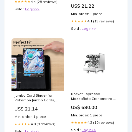
4.4 (28 reviews)
★★★★★
TCG
US$ 21.22
Sold :
Login>>
Min. order: 1 piece
4.1 (13 reviews)
★★★★★
Sold :
Login>>
Rocket Espresso
Jumbo Card Binder for
Mozzafiato Cronometro V
Pokemon Jumbo Cards,
ST PID +++B-Ware+++
iofeiwak® Oversized 2
US$ 680.00
Color:White
US$ 21.14
Pockets Card Binder with 3
Rings - Holds 80 Cards
Min. order: 1 piece
Min. order: 1 piece
with 40 Removable
4.2 (10 reviews)
★★★★★
Sleeves
4.0 (9 reviews)
★★★★★
Sold :
Login>>
Sold :
Login>>