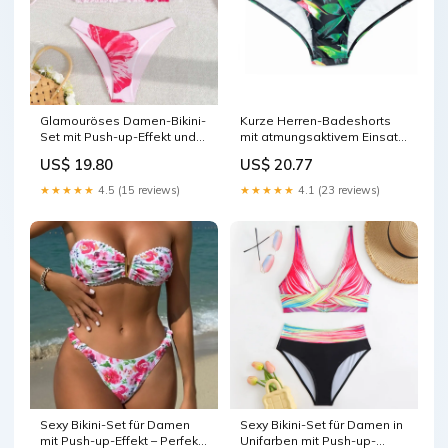
Glamouröses Damen-Bikini-
Kurze Herren-Badeshorts
Set mit Push-up-Effekt und
mit atmungsaktivem Einsatz
glänzendem Design –
und Print – ideal für Strand
US$ 19.80
US$ 20.77
perfekt für den Strand oder
und Schwimmen
Pool Kinder
Color:American Flag
★★★★★
4.5 (15 reviews)
★★★★★
4.1 (23 reviews)
Sexy Bikini-Set für Damen
Sexy Bikini-Set für Damen in
mit Push-up-Effekt – Perfekt
Unifarben mit Push-up-