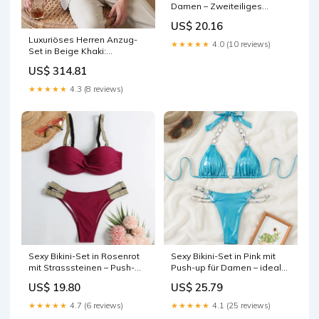
Damen – Zweiteiliges
Badeanzug-Set für Strand
US$ 20.16
und Pool Size:L
Luxuriöses Herren Anzug-
★★★★★
4.0 (10 reviews)
Set in Beige Khaki:
Eleganter Blazer & Hose für
US$ 314.81
Hochzeit und Business
Damen
★★★★★
4.3 (8 reviews)
Sexy Bikini-Set in Rosenrot
Sexy Bikini-Set in Pink mit
mit Strasssteinen – Push-
Push-up für Damen – ideal
Up-Badeanzug für Damen
für Strand und Pool Herren
US$ 19.80
US$ 25.79
am Strand oder Pool Damen
★★★★★
4.7 (6 reviews)
★★★★★
4.1 (25 reviews)