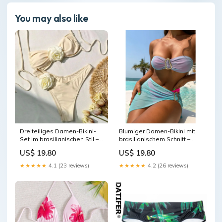
You may also like
Dreiteiliges Damen-Bikini-
Blumiger Damen-Bikini mit
Set im brasilianischen Stil –
brasilianischem Schnitt –
ideal für Strand und Pool
ideal für Strand und Pool
US$ 19.80
US$ 19.80
_Hi_chtgptapp_optimised_this_title-
Size:S
generator
★★★★★
4.1 (23 reviews)
★★★★★
4.2 (26 reviews)