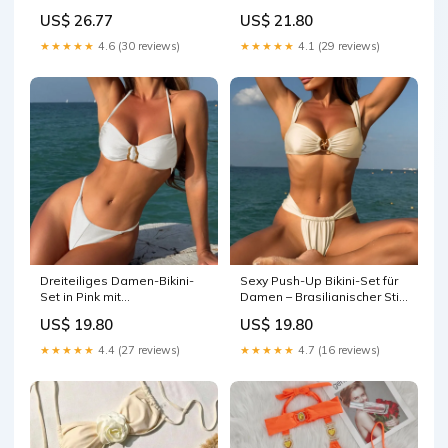
für Strand und Pool
Effekt – Brasilianischer
US$ 26.77
US$ 21.80
Color:A24121405
Badeanzug für Strand und
Schwimmen
★★★★★
4.6 (30 reviews)
★★★★★
4.1 (29 reviews)
_Hi_chtgptapp_optimised_this_title
generator
Dreiteiliges Damen-Bikini-
Sexy Push-Up Bikini-Set für
Set in Pink mit
Damen – Brasilianischer Stil
brasilianischem Schnitt –
Mädchen
US$ 19.80
US$ 19.80
ideal für Strand und Pool
Kinder
★★★★★
4.4 (27 reviews)
★★★★★
4.7 (16 reviews)