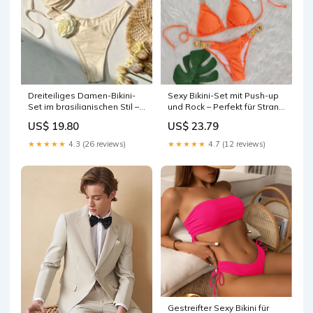
Dreiteiliges Damen-Bikini-
Sexy Bikini-Set mit Push-up
Set im brasilianischen Stil –
und Rock – Perfekt für Strand
ideal für Strand und Pool
und Pool Mädchen
US$ 19.80
US$ 23.79
Size:XL
★★★★★
4.3 (26 reviews)
★★★★★
4.7 (12 reviews)
Gestreifter Sexy Bikini für