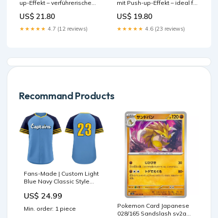
up-Effekt – verführerische
mit Push-up-Effekt – ideal für
Bademode für den Strand
Strand und Pool Size:S
US$ 21.80
US$ 19.80
und Pool Color:B22012002g
★★★★★
4.7 (12 reviews)
★★★★★
4.6 (23 reviews)
Recommand Products
Fans-Made | Custom Light
Blue Navy Classic Style
Baseball Uniform
US$ 24.99
Jersey/Pants Package For
Team lightweight hoodie
Pokemon Card Japanese
Min. order: 1 piece
028/165 Sandslash sv2a