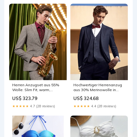
Herren Anzugset aus 55%
Hochwertiger Herrenanzug
Wolle: Slim Fit, warm,
aus 30% Merinowolle in
hellbraun, ideal für Hochzeit
Tiefblau – Eleganz für
US$ 323.79
US$ 324.68
& Business. Damen
Hochzeit und Business
_Hi_chtgptapp_saved_this_title-
★★★★★
4.7 (28 reviews)
★★★★★
4.4 (28 reviews)
generator