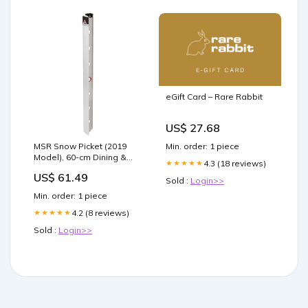
eGift Card – Rare Rabbit
US$ 27.68
MSR Snow Picket (2019
Min. order: 1 piece
Model), 60-cm Dining &
4.3 (18 reviews)
★★★★★
Entertaining
US$ 61.49
Sold :
Login>>
Min. order: 1 piece
4.2 (8 reviews)
★★★★★
Sold :
Login>>