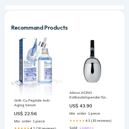
Recommand Products
Alessi ACINO
Kotbeutelspender für
GHK-Cu Peptide Anti-
Hunde Möve Eden Piquee-
Aging Serum
US$ 43.90
Struktur Duschtuch
US$ 22.56
Min. order: 1 piece
4.3 (15 reviews)
★★★★★
Min. order: 1 piece
Sold :
Login>>
4.2 (26 reviews)
★★★★★