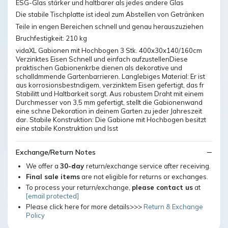
ESG-Glas stärker und haltbarer als jedes andere Glas
Die stabile Tischplatte ist ideal zum Abstellen von Getränken
Teile in engen Bereichen schnell und genau herauszuziehen
Bruchfestigkeit: 210 kg
vidaXL Gabionen mit Hochbogen 3 Stk. 400x30x140/160cm
Verzinktes Eisen Schnell und einfach aufzustellenDiese
praktischen Gabionenkrbe dienen als dekorative und
schalldmmende Gartenbarrieren. Langlebiges Material: Er ist
aus korrosionsbestndigem, verzinktem Eisen gefertigt, das fr
Stabilitt und Haltbarkeit sorgt. Aus robustem Draht mit einem
Durchmesser von 3,5 mm gefertigt, stellt die Gabionenwand
eine schne Dekoration in deinem Garten zu jeder Jahreszeit
dar. Stabile Konstruktion: Die Gabione mit Hochbogen besitzt
eine stabile Konstruktion und lsst
Exchange/Return Notes
We offer a
30-day
return/exchange service after receiving.
Final sale items
are not eligible for returns or exchanges.
To process your return/exchange,
please contact us
at
[email protected]
Please click here for more details>>>
Return & Exchange
Policy