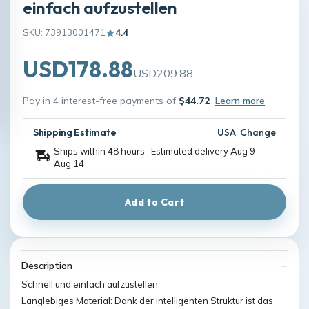
einfach aufzustellen
SKU: 73913001471
4.4
USD178.88
USD209.88
Pay in 4 interest-free payments of
$44.72
Learn more
Shipping Estimate
USA
Change
Ships within 48 hours · Estimated delivery
Aug 9
-
Aug 14
Add to Cart
Description
Schnell und einfach aufzustellen
Langlebiges Material: Dank der intelligenten Struktur ist das