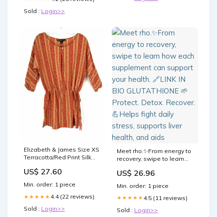
Sold :
Login>>
Elizabeth & James Size XS
Meet rho.✨From energy to
Terracotta/Red Print Silk
recovery, swipe to learn
Tops Tunic Slip-on
how each supplement can
US$ 27.60
US$ 26.96
support your health.
🔗LINK IN BIO
Min. order: 1 piece
Min. order: 1 piece
GLUTATHIONE 🌱 Protect.
4.4 (22 reviews)
★★★★★
Detox. Recover. 💪Helps
4.5 (11 reviews)
★★★★★
fight daily stress, supports
Sold :
Login>>
Sold :
Login>>
liver health, and aids