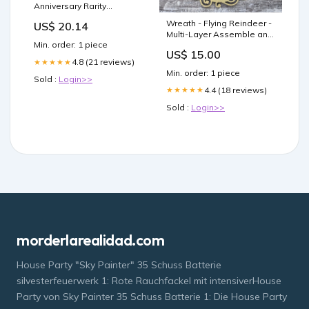
Anniversary Rarity
Collection Booster Box,
Wreath - Flying Reindeer -
US$ 20.14
KON86328, Black : Toys &
Multi-Layer Assemble and
Games
Min. order: 1 piece
Non Assemble Florida
US$ 15.00
4.8 (21 reviews)
★★★★★
Min. order: 1 piece
Sold :
Login>>
4.4 (18 reviews)
★★★★★
Sold :
Login>>
morderlarealidad.com
House Party "Sky Painter" 35 Schuss Batterie
silvesterfeuerwerk 1: Rote Rauchfackel mit intensiverHouse
Party von Sky Painter 35 Schuss Batterie 1: Die House Party