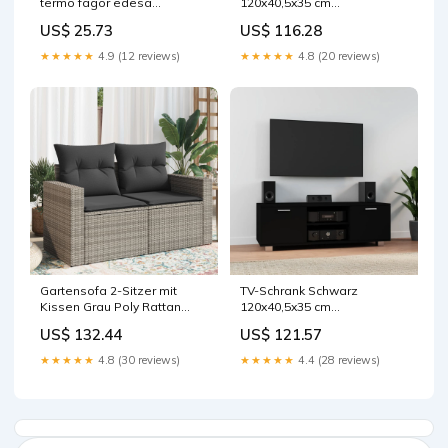
termo fagor edesa
120x40,5x35 cm
40fa0100 cestillo-vapor
Holzwerkstoff vida-xl
US$ 25.73
US$ 116.28
★★★★★
4.9 (12 reviews)
★★★★★
4.8 (20 reviews)
Gartensofa 2-Sitzer mit
TV-Schrank Schwarz
Kissen Grau Poly Rattan
120x40,5x35 cm
vida-xl
Holzwerkstoff vida-xl
US$ 132.44
US$ 121.57
★★★★★
4.8 (30 reviews)
★★★★★
4.4 (28 reviews)