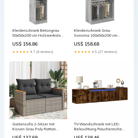
Kleiderschrank Betongrau
Kleiderschrank Grau
50x50x200 cm Holzwerkstoff
Sonoma 100x50x200 cm
vida-xl
Holzwerkstoff vida-xl
US$ 156.86
US$ 158.68
★★★★★
4.7 (6 reviews)
★★★★★
4.5 (27 reviews)
Gartensofa 2-Sitzer mit
TV-Wandschrank mit LED-
Kissen Grau Poly Rattan
Beleuchtung Räuchereiche
vida-xl
180x31x39,5 cm vida-xl
US$ 137.69
US$ 138.46