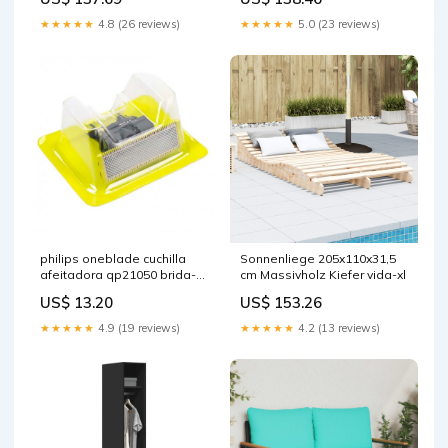
★★★★★
4.8 (26 reviews)
★★★★★
5.0 (23 reviews)
philips oneblade cuchilla
Sonnenliege 205x110x31,5
afeitadora qp21050 brida-
cm Massivholz Kiefer vida-xl
termo
US$ 13.20
US$ 153.26
★★★★★
4.9 (19 reviews)
★★★★★
4.2 (13 reviews)