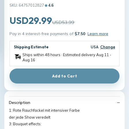
SKU: 64757012827
4.6
USD29.99
USD53.99
Pay in 4 interest-free payments of
$7.50
Learn more
Shipping Estimate
USA
Change
Ships within 48 hours · Estimated delivery
Aug 11
-
Aug 16
Add to Cart
Description
1: Rote Rauchfackel mit intensiver Farbe
der jede Show veredelt
3: Bouquet effects: