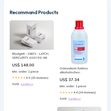
Recommand Products
Blodgett - 24672 - LATCH,
SERCURITY ASSY EG-36I
US$ 148.00
Octeniderm farblos
Min. order: 1 piece
alkoholisches
Hautantiseptikum, 1000 ml
4.3 (15 reviews)
★★★★★
US$ 37.34
Lösung Marke_RAPUNZEL
Sold :
Login>>
Min. order: 1 piece
4.4 (24 reviews)
★★★★★
Sold :
Login>>