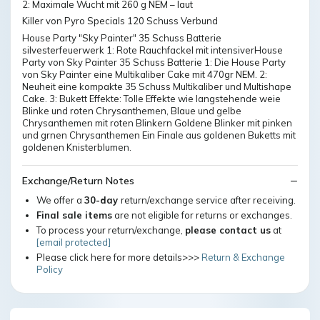
2: Maximale Wucht mit 260 g NEM – laut
Killer von Pyro Specials 120 Schuss Verbund
House Party "Sky Painter" 35 Schuss Batterie
silvesterfeuerwerk 1: Rote Rauchfackel mit intensiverHouse
Party von Sky Painter 35 Schuss Batterie 1: Die House Party
von Sky Painter eine Multikaliber Cake mit 470gr NEM. 2:
Neuheit eine kompakte 35 Schuss Multikaliber und Multishape
Cake. 3: Bukett Effekte: Tolle Effekte wie langstehende weie
Blinke und roten Chrysanthemen, Blaue und gelbe
Chrysanthemen mit roten Blinkern Goldene Blinker mit pinken
und grnen Chrysanthemen Ein Finale aus goldenen Buketts mit
goldenen Knisterblumen.
Exchange/Return Notes
We offer a
30-day
return/exchange service after receiving.
Final sale items
are not eligible for returns or exchanges.
To process your return/exchange,
please contact us
at
[email protected]
Please click here for more details>>>
Return & Exchange
Policy