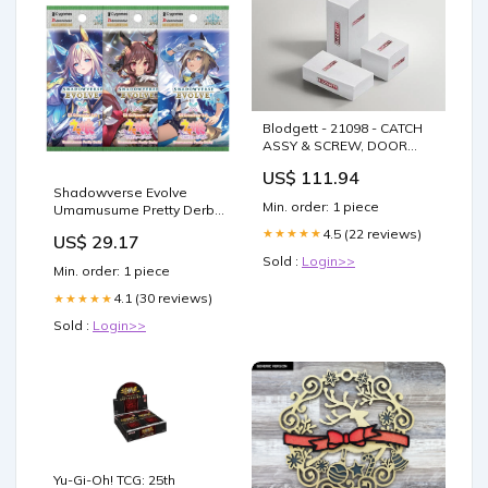
Blodgett - 21098 - CATCH
ASSY & SCREW, DOOR
ZEPH ENC
US$ 111.94
Shadowverse Evolve
Min. order: 1 piece
Umamusume Pretty Derby
Ex Crossover Booster Box
4.5 (22 reviews)
★★★★★
US$ 29.17
– Anime Otaku Hobby
Sold :
Login>>
Min. order: 1 piece
4.1 (30 reviews)
★★★★★
Sold :
Login>>
Yu-Gi-Oh! TCG: 25th