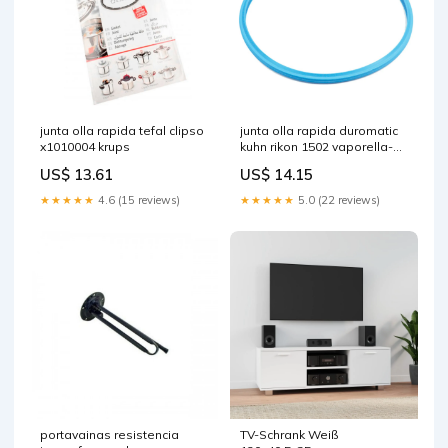
junta olla rapida tefal clipso
junta olla rapida duromatic
x1010004 krups
kuhn rikon 1502 vaporella-
special
US$ 13.61
US$ 14.15
★★★★★
4.6 (15 reviews)
★★★★★
5.0 (22 reviews)
portavainas resistencia
TV-Schrank Weiß