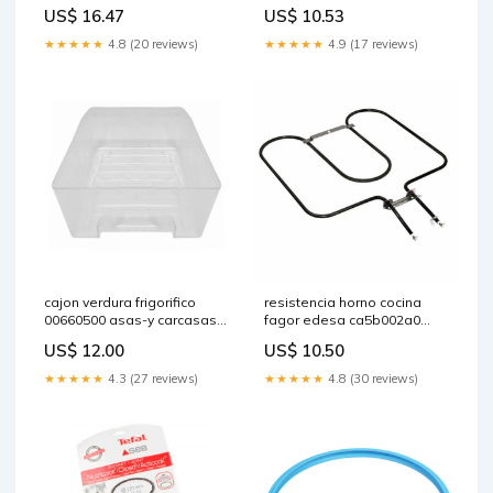
lavadora-edesa recambios
horno
US$ 16.47
US$ 10.53
★★★★★
4.8 (20 reviews)
★★★★★
4.9 (17 reviews)
cajon verdura frigorifico
resistencia horno cocina
00660500 asas-y carcasas
fagor edesa ca5b002a0
campana
piezas-eléctricas
US$ 12.00
US$ 10.50
aspiradora
★★★★★
4.3 (27 reviews)
★★★★★
4.8 (30 reviews)