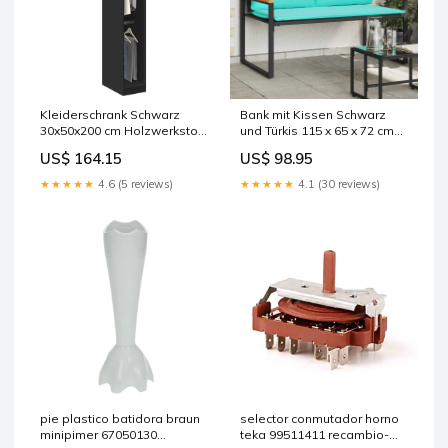
Kleiderschrank Schwarz
Bank mit Kissen Schwarz
30x50x200 cm Holzwerkstoff
und Türkis 115 x 65 x 72 cm
vida-xl
Rattan vida-xl
US$ 164.15
US$ 98.95
★★★★★
4.6 (5 reviews)
★★★★★
4.1 (30 reviews)
pie plastico batidora braun
selector conmutador horno
minipimer 67050130
teka 99511411 recambio-