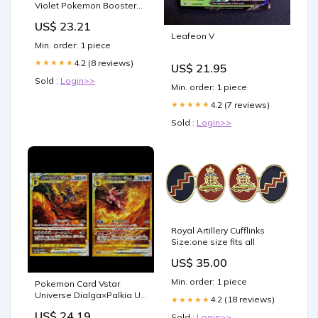
Violet Pokemon Booster
Bundle
US$ 23.21
Leafeon V
Min. order: 1 piece
4.2 (8 reviews)
★★★★★
US$ 21.95
Sold :
Login>>
Min. order: 1 piece
4.2 (7 reviews)
★★★★★
Sold :
Login>>
Royal Artillery Cufflinks
Size:one size fits all
US$ 35.00
Min. order: 1 piece
Pokemon Card Vstar
Universe Dialga×Palkia UR
4.2 (18 reviews)
★★★★★
2set Japanese s12a –
US$ 24.19
Sold :
Login>>
ikhar19