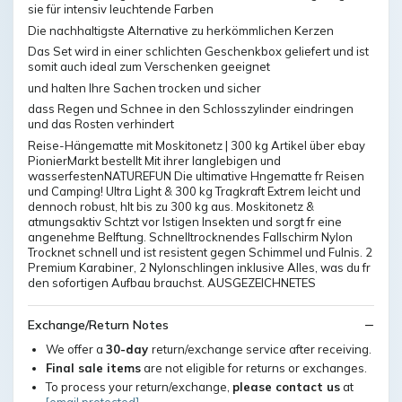
sie für intensiv leuchtende Farben
Die nachhaltigste Alternative zu herkömmlichen Kerzen
Das Set wird in einer schlichten Geschenkbox geliefert und ist
somit auch ideal zum Verschenken geeignet
und halten Ihre Sachen trocken und sicher
dass Regen und Schnee in den Schlosszylinder eindringen
und das Rosten verhindert
Reise-Hängematte mit Moskitonetz | 300 kg Artikel über ebay
PionierMarkt bestellt Mit ihrer langlebigen und
wasserfestenNATUREFUN Die ultimative Hngematte fr Reisen
und Camping! Ultra Light & 300 kg Tragkraft Extrem leicht und
dennoch robust, hlt bis zu 300 kg aus. Moskitonetz &
atmungsaktiv Schtzt vor lstigen Insekten und sorgt fr eine
angenehme Belftung. Schnelltrocknendes Fallschirm Nylon
Trocknet schnell und ist resistent gegen Schimmel und Fulnis. 2
Premium Karabiner, 2 Nylonschlingen inklusive Alles, was du fr
den sofortigen Aufbau brauchst. AUSGEZEICHNETES
Exchange/Return Notes
We offer a
30-day
return/exchange service after receiving.
Final sale items
are not eligible for returns or exchanges.
To process your return/exchange,
please contact us
at