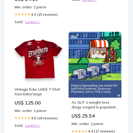
Min. order: 1 piece
4.3 (15 reviews)
★★★★★
Sold :
Login>>
Vintage Ecko Unltd. T-Shirt
Size:Extra large
US$ 125.00
As GLP-1 weight-loss
drugs surged in popularity,
Min. order: 1 piece
Houston-based Empower
US$ 25.54
Pharmacy produced
4.0 (18 reviews)
★★★★★
compounded versions at
Min. order: 1 piece
Sold :
Login>>
massive scale while
avoiding the stricter
4.4 (17 reviews)
★★★★★