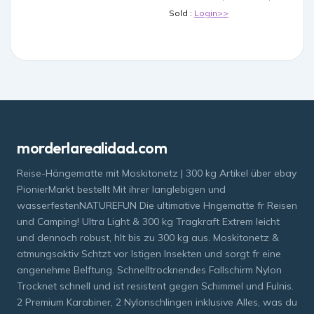
oversight applied to drug
Sold :
Login>>
manufacturers. Experts
warn that this blurred line
between
morderlarealidad.com
Reise-Hängematte mit Moskitonetz | 300 kg Artikel über ebay
PionierMarkt bestellt Mit ihrer langlebigen und
wasserfestenNATUREFUN Die ultimative Hngematte fr Reisen
und Camping! Ultra Light & 300 kg Tragkraft Extrem leicht
und dennoch robust, hlt bis zu 300 kg aus. Moskitonetz &
atmungsaktiv Schtzt vor lstigen Insekten und sorgt fr eine
angenehme Belftung. Schnelltrocknendes Fallschirm Nylon
Trocknet schnell und ist resistent gegen Schimmel und Fulnis.
2 Premium Karabiner, 2 Nylonschlingen inklusive Alles, was du