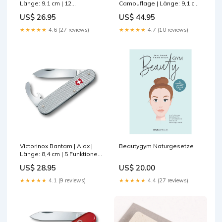
Länge: 9,1 cm | 12
Camouflage | Länge: 9,1 cm
Funktionen ALPENWOLF
| 15 Funktionen Clipper
US$ 26.95
US$ 44.95
BAVARIA
★★★★★
4.6 (27 reviews)
★★★★★
4.7 (10 reviews)
Victorinox Bantam | Alox |
Beautygym Naturgesetze
Länge: 8,4 cm | 5 Funktionen
Maglite
US$ 28.95
US$ 20.00
★★★★★
4.1 (9 reviews)
★★★★★
4.4 (27 reviews)