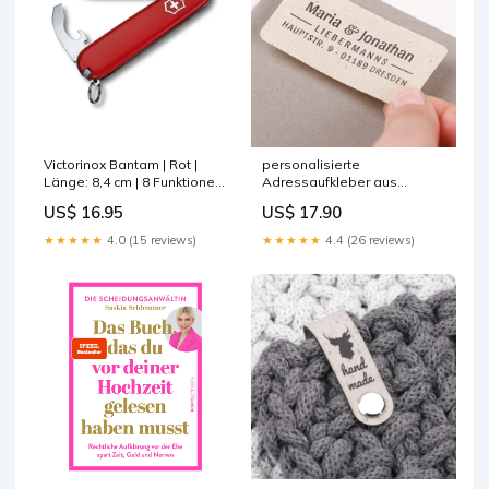
Victorinox Bantam | Rot |
personalisierte
Länge: 8,4 cm | 8 Funktionen
Adressaufkleber aus
ALPENWOLF BAVARIA
Graspapier Stückzahl:5
US$ 16.95
US$ 17.90
Bögen (135 Stück)
★★★★★
4.0 (15 reviews)
★★★★★
4.4 (26 reviews)