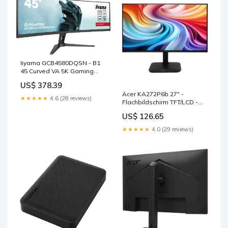
Iiyama GCB4580DQSN - B1
45 Curved VA 5K Gaming
Monitor with - 113 cm -
US$ 378.39
Monitor AMD Ryzen
Acer KA272P6b 27" -
★★★★★
4.6 (28 reviews)
Flachbildschirm TFT/LCD -
68,6 cm - Monitor TRENDnet
US$ 126.65
★★★★★
4.0 (29 reviews)