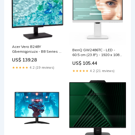
Acer Vero B248Y
BenQ GW2486TC - LED -
Gbemiqprcuzx - B8 Series -
60.5 cm (23.8") - 1920 x 1080
LED - 24 - 60,5 cm - Monitor
US$ 139.28
Full HD (1080p) - Monitor
Samsung Galaxy S
US$ 105.44
5600
★★★★★
4.2 (19 reviews)
★★★★★
4.2 (21 reviews)