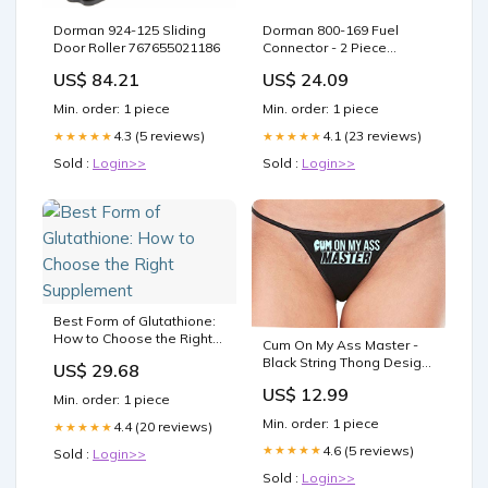
Dorman 924-125 Sliding
Dorman 800-169 Fuel
Door Roller 767655021186
Connector - 2 Piece
192551146631
US$ 84.21
US$ 24.09
Min. order: 1 piece
Min. order: 1 piece
4.3 (5 reviews)
4.1 (23 reviews)
★★★★★
★★★★★
Sold :
Login>>
Sold :
Login>>
Best Form of Glutathione:
How to Choose the Right
Cum On My Ass Master -
Supplement
Black String Thong Design
US$ 29.68
Color:Lavender
US$ 12.99
Min. order: 1 piece
Min. order: 1 piece
4.4 (20 reviews)
★★★★★
4.6 (5 reviews)
★★★★★
Sold :
Login>>
Sold :
Login>>