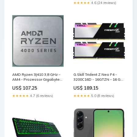
★★★★★
4.6 (24 reviews)
AMD Ryzen 3|410 3,8 GHz -
G.Skill Trident Z Neo F4 -
AM4 - Prozessor Gigabyte
3200C16D - 16GTZN - 16 GB
Gaming
- 2 x 8 GB - DDR4 - 3200 MHz
US$ 107.25
US$ 189.15
- 288 - pin DIMM -
Arbeitsspeicher Cian
★★★★★
4.7 (6 reviews)
★★★★★
5.0 (8 reviews)
Technology GmbH