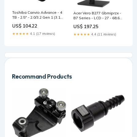
Toshiba Canvio Advance - 4
Acer Vero B277 Gbmiprzx -
TB - 2.5" - 2.0/3.2 Gen 1 (3.1
B7 Series - LCD - 27 - 68,6
Gen 1) - Schwarz -
cm - Monitor 3440
US$ 104.22
US$ 197.25
Festplatte Huawei
★★★★★
4.1 (17 reviews)
★★★★★
4.4 (11 reviews)
Recommand Products