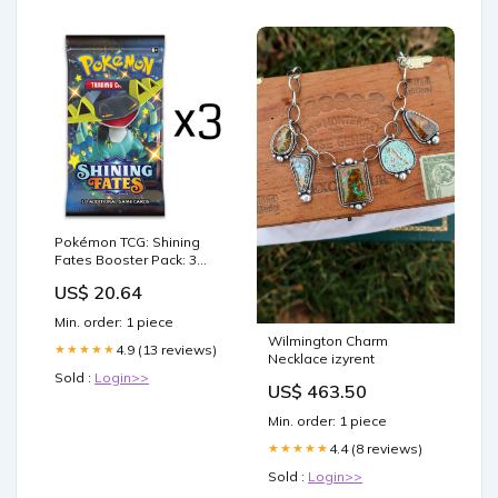
Pokémon TCG: Shining
Fates Booster Pack: 3
Pack
US$ 20.64
Min. order: 1 piece
Wilmington Charm
4.9 (13 reviews)
★★★★★
Necklace izyrent
Sold :
Login>>
US$ 463.50
Min. order: 1 piece
4.4 (8 reviews)
★★★★★
Sold :
Login>>