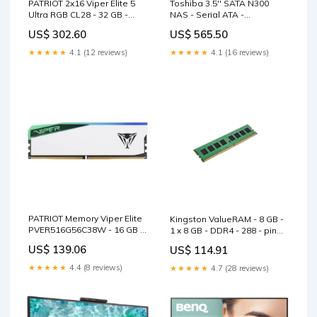
PATRIOT 2x16 Viper Elite 5
Toshiba 3.5'' SATA N300
Ultra RGB CL28 - 32 GB -
NAS - Serial ATA -
DDR5 - Arbeitsspeicher RX
Festplatte WD Purple
US$ 302.60
US$ 565.50
9060 XT
★★★★★
4.1 (12 reviews)
★★★★★
4.1 (16 reviews)
PATRIOT Memory Viper Elite
Kingston ValueRAM - 8 GB -
PVER516G56C38W - 16 GB -
1 x 8 GB - DDR4 - 288 - pin
1 x 16 GB - DDR5 - 5600 MHz
DIMM - Arbeitsspeicher Dell
US$ 139.06
US$ 114.91
- Arbeitsspeicher Lanberg
Inspirion Series
★★★★★
4.4 (8 reviews)
★★★★★
4.7 (28 reviews)