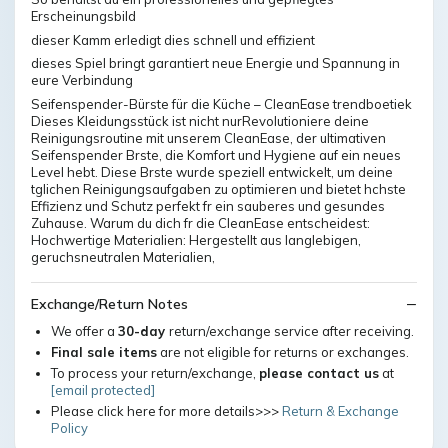
Erscheinungsbild
dieser Kamm erledigt dies schnell und effizient
dieses Spiel bringt garantiert neue Energie und Spannung in
eure Verbindung
Seifenspender-Bürste für die Küche – CleanEase trendboetiek
Dieses Kleidungsstück ist nicht nurRevolutioniere deine
Reinigungsroutine mit unserem CleanEase, der ultimativen
Seifenspender Brste, die Komfort und Hygiene auf ein neues
Level hebt. Diese Brste wurde speziell entwickelt, um deine
tglichen Reinigungsaufgaben zu optimieren und bietet hchste
Effizienz und Schutz perfekt fr ein sauberes und gesundes
Zuhause. Warum du dich fr die CleanEase entscheidest:
Hochwertige Materialien: Hergestellt aus langlebigen,
geruchsneutralen Materialien,
Exchange/Return Notes
We offer a
30-day
return/exchange service after receiving.
Final sale items
are not eligible for returns or exchanges.
To process your return/exchange,
please contact us
at
[email protected]
Please click here for more details>>>
Return & Exchange
Policy