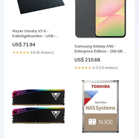
Razer Ornata V3 X -
Kabelgebunden - USB -
Membran Key Switch -
US$ 71.94
QWERTZ - RGB - LED -
Samsung Galaxy A56 -
Schwarz - Tastatur Razer
Enterprise Edition - 256 GB -
★★★★★
4.8 (8 reviews)
Deathadder
Mobiltelefon Dynatron
US$ 210.68
★★★★★
4.0 (16 reviews)