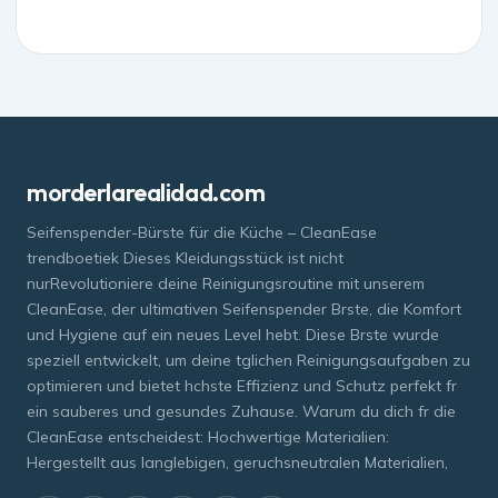
morderlarealidad.com
Seifenspender-Bürste für die Küche – CleanEase
trendboetiek Dieses Kleidungsstück ist nicht
nurRevolutioniere deine Reinigungsroutine mit unserem
CleanEase, der ultimativen Seifenspender Brste, die Komfort
und Hygiene auf ein neues Level hebt. Diese Brste wurde
speziell entwickelt, um deine tglichen Reinigungsaufgaben zu
optimieren und bietet hchste Effizienz und Schutz perfekt fr
ein sauberes und gesundes Zuhause. Warum du dich fr die
CleanEase entscheidest: Hochwertige Materialien:
Hergestellt aus langlebigen, geruchsneutralen Materialien,