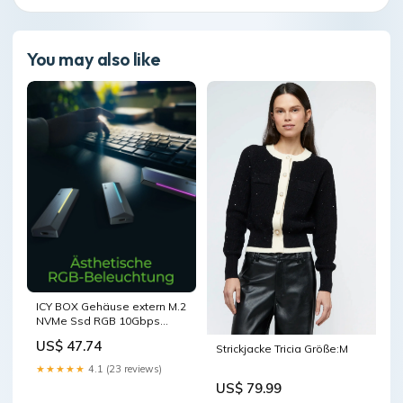
You may also like
ICY BOX Gehäuse extern M.2
NVMe Ssd RGB 10Gbps
USB3.2 Gen2 Type - C Host -
US$ 47.74
Strickjacke Tricia Größe:M
Usb 3 - USB 3.0 - Gehäuse
Icy Dock
★★★★★
4.1 (23 reviews)
US$ 79.99