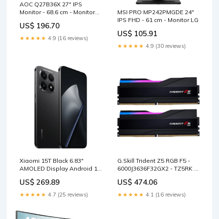
AOC Q27B36X 27" IPS
Monitor - 68,6 cm - Monitor
MSI PRO MP242PMGDE 24"
Manhattan
IPS FHD - 61 cm - Monitor LG
US$ 196.70
US$ 105.91
★★★★★
4.9 (16 reviews)
★★★★★
4.9 (30 reviews)
Xiaomi 15T Black 6.83"
G.Skill Trident Z5 RGB F5 -
AMOLED Display Android 15
6000J3636F32GX2 - TZ5RK -
- 512 GB - Mobiltelefon 5090
64 GB - 2 x 32 GB - DDR5 -
US$ 269.89
US$ 474.06
6000 MHz - 288 - pin DIMM -
Arbeitsspeicher Corsair
★★★★★
4.7 (25 reviews)
★★★★★
4.1 (16 reviews)