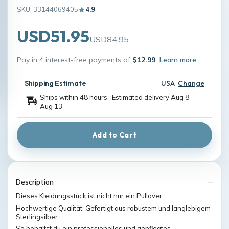
SKU: 33144069405
4.9
USD51.95
USD84.95
Pay in 4 interest-free payments of
$12.99
Learn more
Shipping Estimate
USA
Change
Ships within 48 hours · Estimated delivery
Aug 8
-
Aug 13
Add to Cart
Description
Dieses Kleidungsstück ist nicht nur ein Pullover
Hochwertige Qualität: Gefertigt aus robustem und langlebigem
Sterlingsilber
So behältst du ein professionelles und gepflegtes