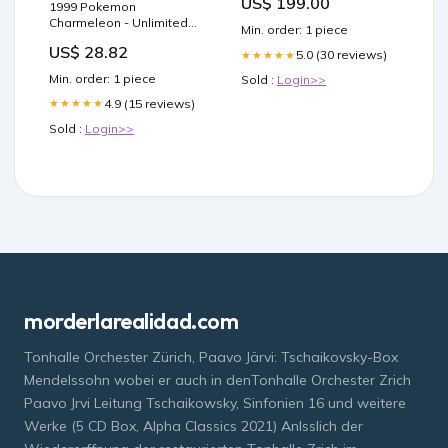
US$ 199.00
Alp815012 Batteries and
1999 Pokemon
Chargers
Charmeleon - Unlimited
Min. order: 1 piece
Shadowless
US$ 28.82
5.0 (30 reviews)
★★★★★
Min. order: 1 piece
Sold :
Login>>
4.9 (15 reviews)
★★★★★
Sold :
Login>>
morderlarealidad.com
Tonhalle Orchester Zürich, Paavo Järvi: Tschaikovsky-Box
Mendelssohn wobei er auch in denTonhalle Orchester Zrich
Paavo Jrvi Leitung Tschaikowsky, Sinfonien 16 und weitere
Werke (5 CD Box, Alpha Classics 2021) Anlsslich der