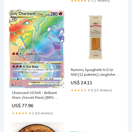
★★★★★
4.3 (7 reviews)
Rummo Spaghetti N.5 Gr.
500 [12 pakete] Längliche
Pasta italienisch Original
US$ 24.11
80g 2x
★★★★★
4.6 (15 reviews)
Charizard VSTAR - Brilliant
Stars (Secret Rare) [BRS-
174] Language:English
US$ 77.96
★★★★★
4.2 (16 reviews)