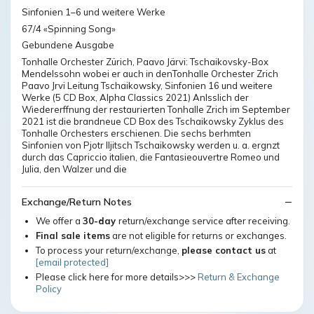
Sinfonien 1–6 und weitere Werke
67/4 «Spinning Song»
Gebundene Ausgabe
Tonhalle Orchester Zürich, Paavo Järvi: Tschaikovsky-Box
Mendelssohn wobei er auch in denTonhalle Orchester Zrich
Paavo Jrvi Leitung Tschaikowsky, Sinfonien 16 und weitere
Werke (5 CD Box, Alpha Classics 2021) Anlsslich der
Wiedererffnung der restaurierten Tonhalle Zrich im September
2021 ist die brandneue CD Box des Tschaikowsky Zyklus des
Tonhalle Orchesters erschienen. Die sechs berhmten
Sinfonien von Pjotr Iljitsch Tschaikowsky werden u. a. ergnzt
durch das Capriccio italien, die Fantasieouvertre Romeo und
Julia, den Walzer und die
Exchange/Return Notes
We offer a
30-day
return/exchange service after receiving.
Final sale items
are not eligible for returns or exchanges.
To process your return/exchange,
please contact us
at
[email protected]
Please click here for more details>>>
Return & Exchange
Policy