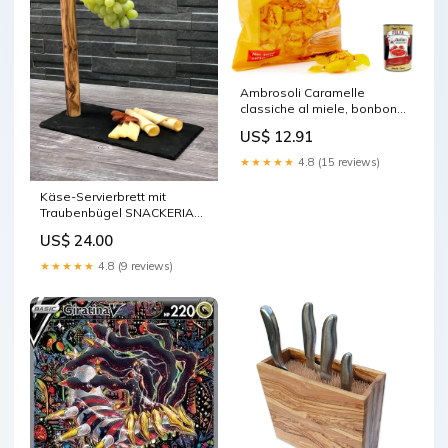
Ambrosoli Caramelle
classiche al miele, bonbons
Süßigkeit Honig 135 g
US$ 12.91
Frucht- & Kräuterbonbons
italienisch Original cremeria
★★★★★
4.8 (15 reviews)
Käse-Servierbrett mit
Traubenbügel SNACKERIA
Olivenholz
US$ 24.00
★★★★★
4.8 (9 reviews)