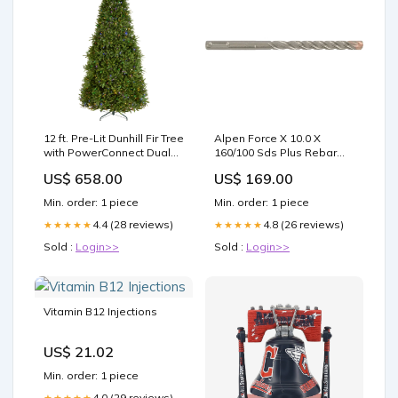
12 ft. Pre-Lit Dunhill Fir Tree
Alpen Force X 10.0 X
with PowerConnect Dual
160/100 Sds Plus Rebar
Color LED Lights, Plug-In
Drill Bit X4 Cutting Edges
US$ 658.00
US$ 169.00
FNF
Alp815010 Brad Nailer
Accessories
Min. order: 1 piece
Min. order: 1 piece
4.4 (28 reviews)
4.8 (26 reviews)
★★★★★
★★★★★
Sold :
Login>>
Sold :
Login>>
Vitamin B12 Injections
US$ 21.02
Min. order: 1 piece
4.0 (29 reviews)
★★★★★