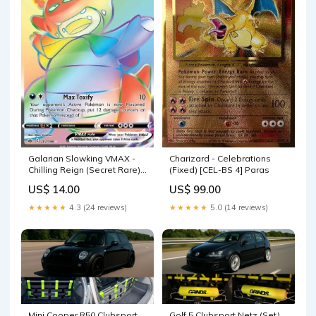
Galarian Slowking VMAX -
Charizard - Celebrations
Chilling Reign (Secret Rare)
(Fixed) [CEL-BS 4] Paras
[CRE-207] Meikro
US$ 14.00
US$ 99.00
★★★★★
4.3 (24 reviews)
★★★★★
5.0 (14 reviews)
Mini Cooper R50 Clubsport
Golf 5 Clubsport Netz (Set)