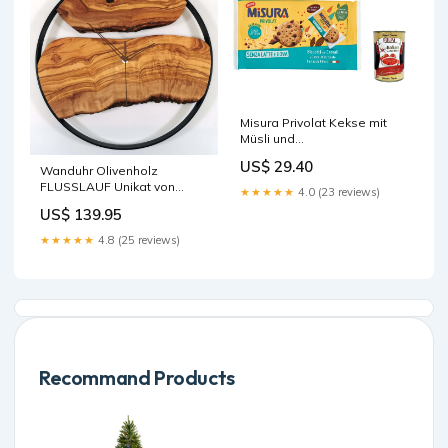
Misura Privolat Kekse mit
Müsli und
Schokoladenstückchen
US$ 29.40
Wanduhr Olivenholz
Ohne Milch und Eier
FLUSSLAUF Unikat von
Italienisches Mehl, biscuits
★★★★★
4.0 (23 reviews)
HOLZVERLIEBT Massivholz
cookies 280 g italienisch
US$ 139.95
in Handarbeit lautlos Sport
Original 6x 350g
★★★★★
4.8 (25 reviews)
Recommand Products