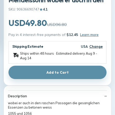
SKU: 90636690747
4.1
USD49.80
USD96.80
Pay in 4 interest-free payments of
$12.45
Learn more
Shipping Estimate
USA
Change
Ships within 48 hours · Estimated delivery
Aug 9
-
Aug 14
Add to Cart
Description
wobei er auch in den raschen Passagen die gesanglichen
Essenzen zu betonen weiss
1055 und 1056