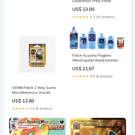
Olivenholz Preis Perle
US$ 13.00
★★★★★
4.2 (15 reviews)
Felce Azzurra Paglieri
Weichspüler Badezimmer
Talkum Set Duft Classico 5
US$ 21.67
Stück Flüssiger Weichspüler
italienisch Original Lattelah
★★★★★
4.8 (6 reviews)
33096 Patch 2 Way Sumo
Miscellaneous Goods
US$ 13.80
★★★★★
4.5 (9 reviews)