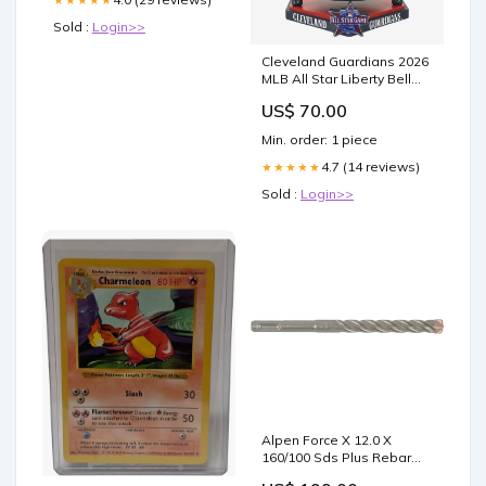
Sold :
Login>>
Cleveland Guardians 2026
MLB All Star Liberty Bell
Figurine
US$ 70.00
YGroup_BasicPomBeanies
Min. order: 1 piece
4.7 (14 reviews)
★★★★★
Sold :
Login>>
Alpen Force X 12.0 X
160/100 Sds Plus Rebar
Drill Bit X4 Cutting Edges