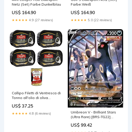
Netz (Set) Farbe:Dunkelblau
Farbe:Weiß
US$ 164.90
US$ 164.90
★★★★★
4.9 (27 reviews)
★★★★★
5.0 (22 reviews)
Callipo Filetti di Ventresca di
Tonno all'olio di oliva
Thunfischbauchfilets in
US$ 37.25
Olivenöl 4x125 gr italienisch
Original Spülmittel
Umbreon V - Brilliant Stars
★★★★★
4.8 (6 reviews)
(Ultra Rare) [BRS-TG22]
Condition:Near Mint
US$ 99.42