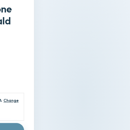
one
ald
A
Change