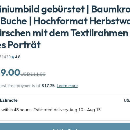
niumbild gebürstet | Baumkr
 Buche | Hochformat Herbstw
irschen mit dem Textilrahmen
s Porträt
71439
4.8
9.00
USD111.00
erest-free payments of
$17.25
Learn more
 Estimate
US
 within 48 hours · Estimated delivery
Aug 10
-
Aug 15