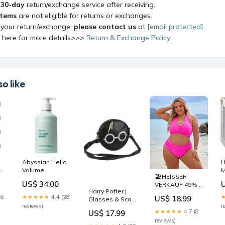
a
30-day
return/exchange service after receiving.
items
are not eligible for returns or exchanges.
 your return/exchange,
please contact us
at
[email protected]
k here for more details>>>
Return & Exchange Policy
o like
Abyssian Hello
H
Volume
🏖️HEISSER
Conditioner (340
R
US$ 34.00
VERKAUF 49%
ml) set
(
Harry Potter |
RABATT🏝️
B
16
★★★★★
4.4 (28
US$ 18.99
Glasses & Scar
Buikcontrole
F
reviews)
r
Crossbody Bag
Badpakken
D
★★★★★
4.7 (8
US$ 17.99
Sailor Venus
Bescheiden
B
reviews)
Hoge Taille