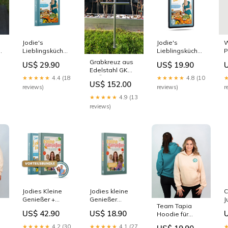
Jodie's
Jodie's
W
Lieblingsküche
Lieblingsküche
P
22
(gebunden)
(E-Book)
L
Grabkreuz aus
US$ 29.90
US$ 19.90
Kochbuch
Kochbuch
A
Edelstahl GK
★★★★★
4.4 (18
★★★★★
4.8 (10
GRÖßE
hör
US$ 152.00
(HxBxT):40x17x1.2cm
reviews)
reviews)
r
★★★★★
4.9 (13
reviews)
Jodies Kleine
Jodies kleine
C
Genießer +
Genießer
J
Team Tapia
Jodies
(gebunden)
S
US$ 42.90
US$ 18.90
Hoodie für
Lieblingsküche
Kochbuch
G
S
Frauen
Kochbuch
★★★★★
4.2 (30
★★★★★
4.1 (27