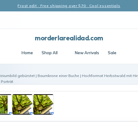
Frost edit · Free shipping over $70 · Cool essentials
morderlarealidad.com
Home
Shop All
New Arrivals
Sale
iniumbild gebürstet | Baumkrone einer Buche | Hochformat Herbstwald mit Hi
 Porträt