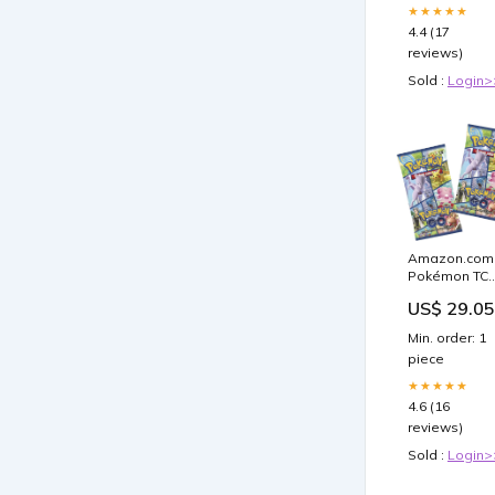
Wooden
★★★★★
Ornament
4.4 (17
Style:2-
reviews)
Layered
Wooden
Sold :
Login>
Amazon.com
Pokémon TCG
GO Mini Tin
US$ 29.05
Min. order: 1
piece
★★★★★
4.6 (16
reviews)
Sold :
Login>