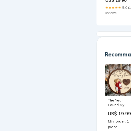
US$ 19.90
★★★★★
5.0 (
reviews)
Recomman
The Year I
Found My
Missing Piec
US$ 19.99
Kissing
Couples -
Min. order: 1
Personalized
piece
2-Layered