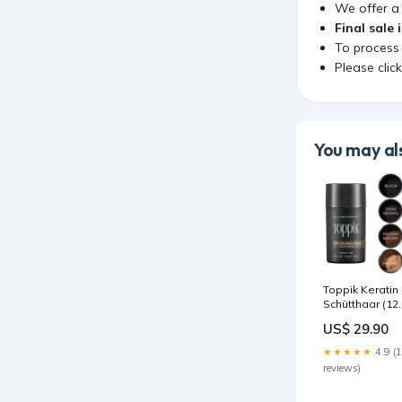
We offer 
Final sale 
To process
Please clic
You may als
Toppik Keratin
Schütthaar (12
gr) H&c
US$ 29.90
Toebehoren
★★★★★
4.9 (
reviews)