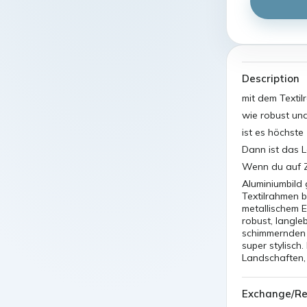
Description
mit dem Textil
wie robust und
ist es höchste
Dann ist das L
Wenn du auf 
Aluminiumbild
Textilrahmen 
metallischem E
robust, langle
schimmernden F
super stylisc
Landschaften
Exchange/Re