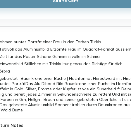
Add to Cart
rahmen buntes Porträt einer Frau in den Farben Türkis
 stilvoll das Aluminiumbild Erzörnte Frau im Quadrat-Format aussieh
 Zeit für das Poster Schöne Geheimnisvolle im Schmal
einwandbild Stillleben mit Trinkkultur genau das Richtige für dich
Zebra
 gebürstet | Baumkrone einer Buche | Hochformat Herbstwald mit Hir
buntes PorträtDas Alu Dibond Bild Baumkrone einer Buche im Hochfo
ffekt in Gold, Silber, Bronze oder Kupfer ist wie ein Superheld fr De
big und bereit, jedes Zimmer in Sekundenschnelle zu retten! Und mit s
arben in Grn, Hellgrn, Braun und seiner gebrsteten Oberflche ist es
h. Das gebrstete Aluminiumbild Sonnenstrahlen durch Baumkronen aus
, Wald Bume
turn Notes