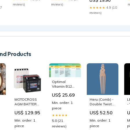
US$ 19.90
Bekleidung
reviews)
reviews)
r
17
★★★★★
4.9 (10
reviews)
d Products
Optimal
Vitamin B12
Dosage and
US$ 25.69
Treating
MOTOCROSS
Heru (Comb) -
L
Deficiency
Min. order: 1
AGM BATTERY
Double Twist
-
piece
e
(MOSM3RH4L)
(Large) -
D
US$ 129.95
US$ 52.50
U
APRILIA
Kiwiana
★★★★★
PEGASO 650 IE
Default:Default
Min. order: 1
Min. order: 1
M
5.0 (21
piece
piece
p
reviews)