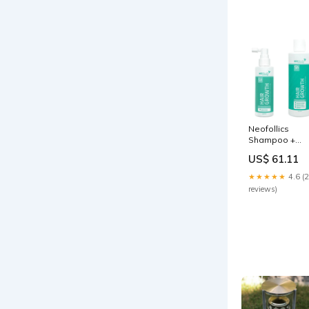
Neofollics
Shampoo +
Serum prevent
US$ 61.11
discount
★★★★★
4.6 (
reviews)