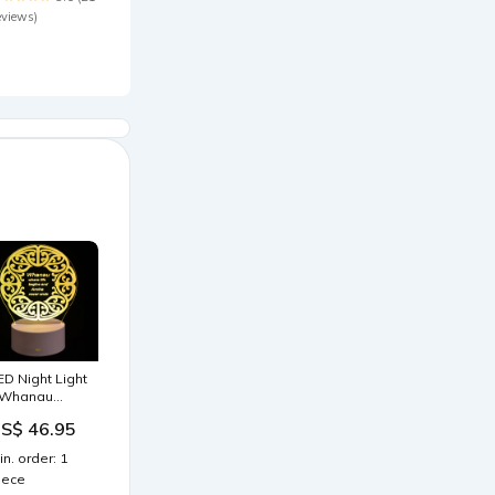
eviews)
ED Night Light
 Whanau
efault:Default
S$ 46.95
in. order: 1
iece