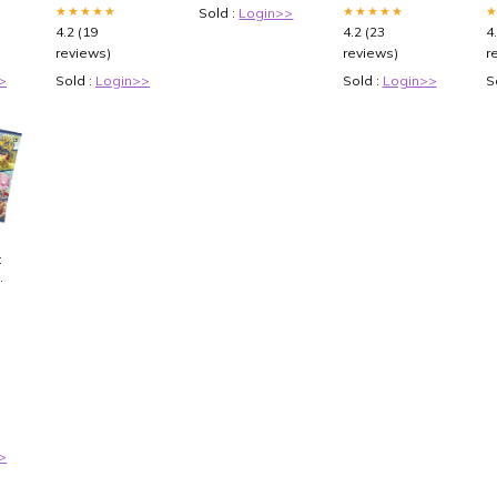
★★★★★
★★★★★
Sold :
Login>>
4.2 (19
4.2 (23
4
reviews)
reviews)
r
>
Sold :
Login>>
Sold :
Login>>
S
:
:
>