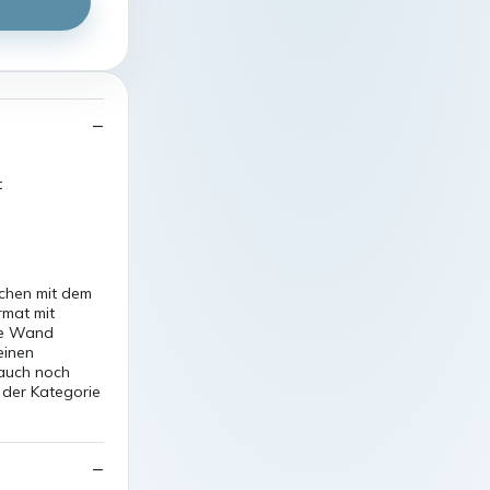
t
schen mit dem
rmat mit
ine Wand
einen
 auch noch
 der Kategorie