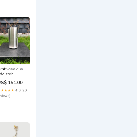
rabvase aus
delstahl –
riedhofsvase
US$ 151.00
it Gestell
rabschmuck
★★★★★
4.6 (20
eviews)