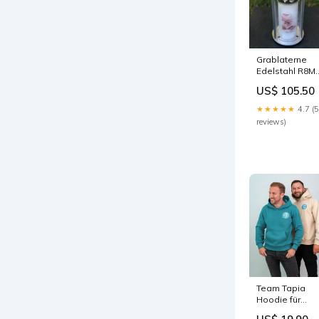
Grablaterne
Edelstahl R8M
10,5×10,5×18-
US$ 105.50
cm – rostfrei,
wetterfest
★★★★★
4.7 (5
Friedhofszube
reviews)
Team Tapia
Hoodie für
Männer Größe: