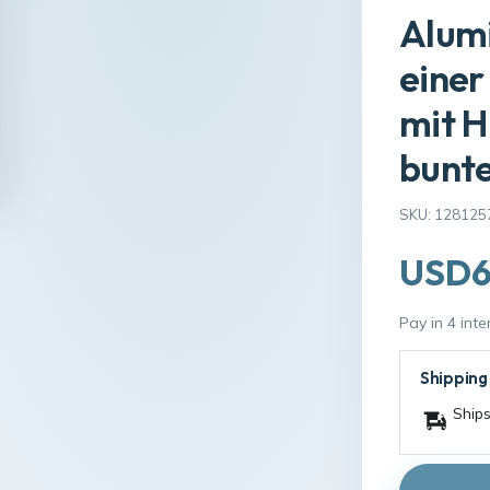
Alumi
einer
mit H
bunte
SKU: 128125
USD6
Pay in 4 int
Shipping
Ships